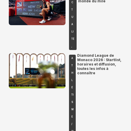
monde du mile
C
T
U
A
LI
TÉ
,
Diamond League de
A
Monaco 2026 : Startlist,
horaires et diffusion,
T
toutes les infos à
connaître
H
L
É
TI
S
M
E
/