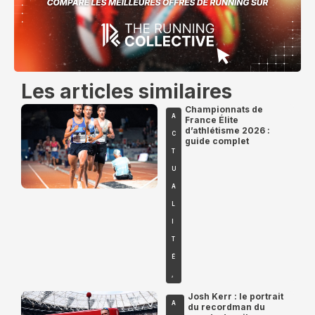
Les articles similaires
Championnats de
A
France Élite
d’athlétisme 2026 :
C
guide complet
T
U
A
L
I
T
É
,
Josh Kerr : le portrait
A
du recordman du