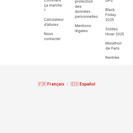
Comment
GPS
protection
ça marche
des
Black
?
données
Friday
personnelles
Calculateur
2025
d’allures
Mentions
Soldes
légales
Nous
Hiver 2025
contacter
Marathon
de Paris
Rentrée
🇫🇷 Français
|
🇪🇸 Español