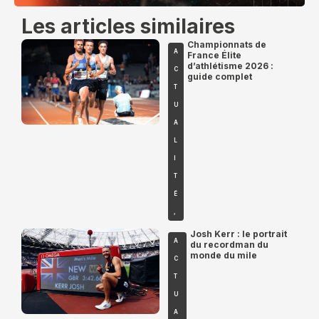
Les articles similaires
Championnats de
A
France Élite
d’athlétisme 2026 :
C
guide complet
T
U
A
L
I
T
É
,
Josh Kerr : le portrait
A
du recordman du
monde du mile
C
T
U
A