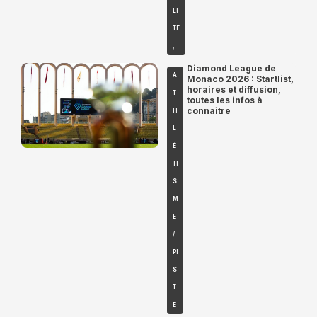
LI
TÉ
,
Diamond League de
A
Monaco 2026 : Startlist,
horaires et diffusion,
T
toutes les infos à
connaître
H
L
É
TI
S
M
E
/
PI
S
T
E