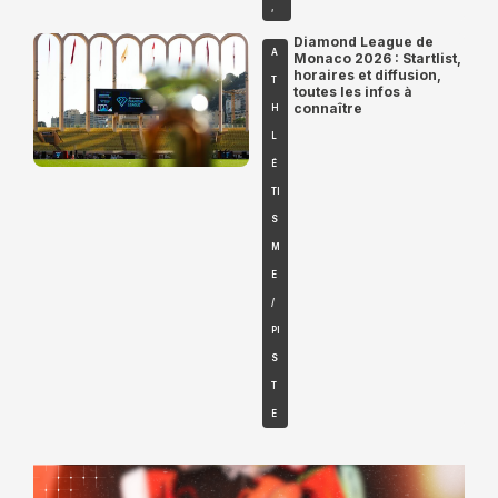
,
Diamond League de
A
Monaco 2026 : Startlist,
horaires et diffusion,
T
toutes les infos à
connaître
H
L
É
TI
S
M
E
/
PI
S
T
E