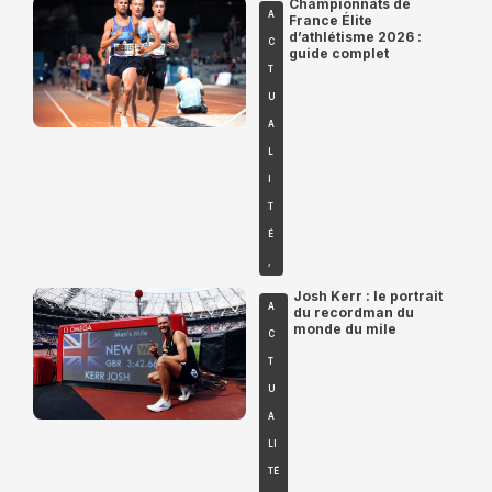
Championnats de
A
France Élite
d’athlétisme 2026 :
C
guide complet
T
U
A
L
I
T
É
,
Josh Kerr : le portrait
A
du recordman du
monde du mile
C
T
U
A
LI
TÉ