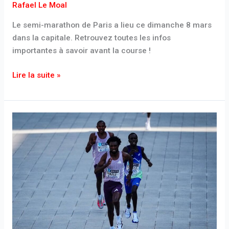
Rafael Le Moal
Le semi-marathon de Paris a lieu ce dimanche 8 mars
dans la capitale. Retrouvez toutes les infos
importantes à savoir avant la course !
Lire la suite »
Marathon
de
Tokyo
2026
:
tous
les
résultats
du