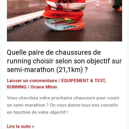
running
choisir
selon
son
objectif
sur
semi-
Quelle paire de chaussures de
marathon
running choisir selon son objectif sur
(21,1km)
semi-marathon (21,1km) ?
?
Laisser un commentaire
/
ÉQUIPEMENT & TEST
,
RUNNING
/
Oriane Miton
Vous cherchez votre prochaine chaussure pour courir
un semi-marathon ? On vous donne tous nos conseils
en fonction de votre objectif !
Lire la suite »