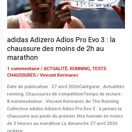
3
:
la
chaussure
des
adidas Adizero Adios Pro Evo 3 : la
moins
de
chaussure des moins de 2h au
2h
marathon
au
marathon
1 commentaire
/
ACTUALITÉ
,
RUNNING
,
TESTS
CHAUSSURES
/
Vincent Kermarec
Date de publication : 27 avril 2026Catégorie : Actualités
running, Chaussures de compétitionTemps de lecture :
8 minutesAuteur : Vincent Kermarec de The Running
Collective adidas Adizero Adios Pro Evo 3 : à jamais la
chaussure aux pieds du premier être humain en moins
de 2 heures au marathon Le dimanche 27 avril 2026
restera