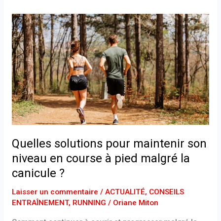
Quelles
solutions
pour
maintenir
son
niveau
en
course
à
pied
Quelles solutions pour maintenir son
malgré
la
niveau en course à pied malgré la
canicule
canicule ?
?
Laisser un commentaire
/
ACTUALITÉ
,
CONSEILS
ENTRAÎNEMENT
,
RUNNING
/
Oriane Miton