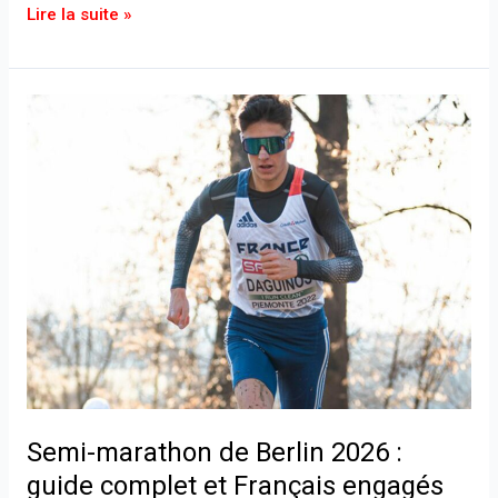
Lire la suite »
Semi-
marathon
de
Berlin
2026
:
guide
complet
et
Français
engagés
Semi-marathon de Berlin 2026 :
guide complet et Français engagés