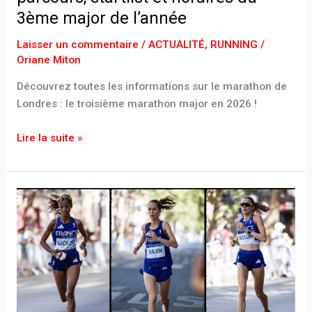
3ème major de l’année
Laisser un commentaire
/
ACTUALITÉ
,
RUNNING
/
Oriane Miton
Découvrez toutes les informations sur le marathon de
Londres : le troisième marathon major en 2026 !
Lire la suite »
Marathon
de
Paris
2026
:
Woldu,
Rollin,