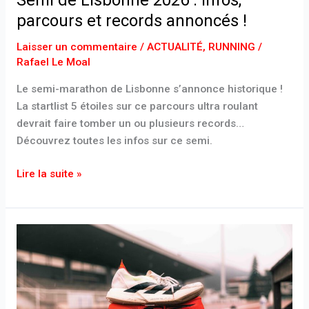
Semi de Lisbonne 2026 : infos,
parcours et records annoncés !
Laisser un commentaire
/
ACTUALITÉ
,
RUNNING
/
Rafael Le Moal
Le semi-marathon de Lisbonne s’annonce historique !
La startlist 5 étoiles sur ce parcours ultra roulant
devrait faire tomber un ou plusieurs records…
Découvrez toutes les infos sur ce semi.
Lire la suite »
Quelle
paire
de
chaussures
de