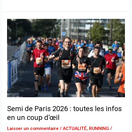
Semi
de
Paris
2026
:
toutes
les
infos
en
un
coup
d’œil
Semi de Paris 2026 : toutes les infos
en un coup d’œil
Laisser un commentaire
/
ACTUALITÉ
,
RUNNING
/