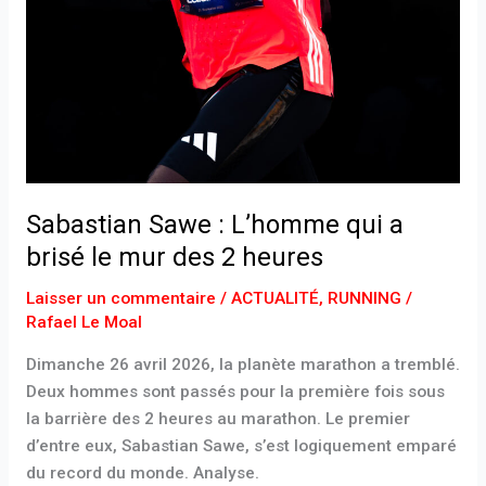
Sabastian Sawe : L’homme qui a
brisé le mur des 2 heures
Laisser un commentaire
/
ACTUALITÉ
,
RUNNING
/
Rafael Le Moal
Dimanche 26 avril 2026, la planète marathon a tremblé.
Deux hommes sont passés pour la première fois sous
la barrière des 2 heures au marathon. Le premier
d’entre eux, Sabastian Sawe, s’est logiquement emparé
du record du monde. Analyse.