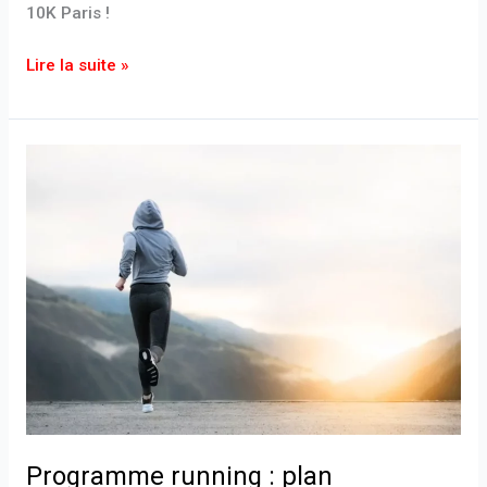
10K Paris !
Lire la suite »
Programme
running
:
plan
d’entrainement
pour
commencer
ou
reprendre
la
course
à
Programme running : plan
pied