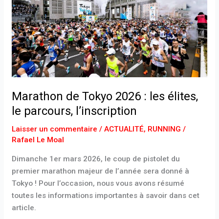
2026
:
les
élites,
le
parcours,
l’inscription
Marathon de Tokyo 2026 : les élites,
le parcours, l’inscription
Laisser un commentaire
/
ACTUALITÉ
,
RUNNING
/
Rafael Le Moal
Dimanche 1er mars 2026, le coup de pistolet du
premier marathon majeur de l’année sera donné à
Tokyo ! Pour l’occasion, nous vous avons résumé
toutes les informations importantes à savoir dans cet
article.