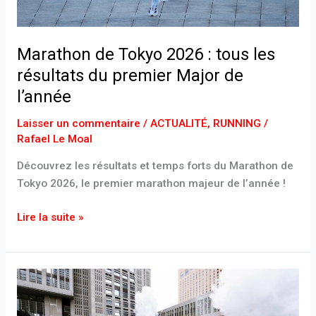
premier
Major
de
Marathon de Tokyo 2026 : tous les
l’année
résultats du premier Major de
l’année
Laisser un commentaire
/
ACTUALITÉ
,
RUNNING
/
Rafael Le Moal
Découvrez les résultats et temps forts du Marathon de
Tokyo 2026, le premier marathon majeur de l’année !
Lire la suite »
Marathon
de
Tokyo