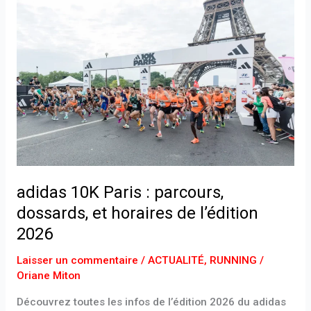
10K
Paris
:
parcours,
dossards,
et
horaires
de
l’édition
2026
adidas 10K Paris : parcours,
dossards, et horaires de l’édition
2026
Laisser un commentaire
/
ACTUALITÉ
,
RUNNING
/
Oriane Miton
Découvrez toutes les infos de l’édition 2026 du adidas