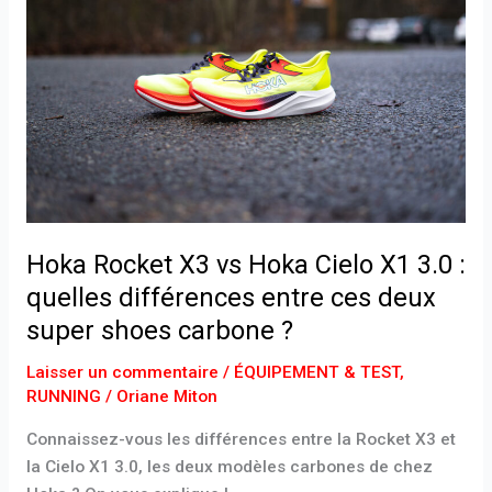
vs
Hoka
Cielo
X1
3.0
:
quelles
différences
entre
Hoka Rocket X3 vs Hoka Cielo X1 3.0 :
ces
quelles différences entre ces deux
deux
super shoes carbone ?
super
shoes
Laisser un commentaire
/
ÉQUIPEMENT & TEST
,
carbone
RUNNING
/
Oriane Miton
?
Connaissez-vous les différences entre la Rocket X3 et
la Cielo X1 3.0, les deux modèles carbones de chez