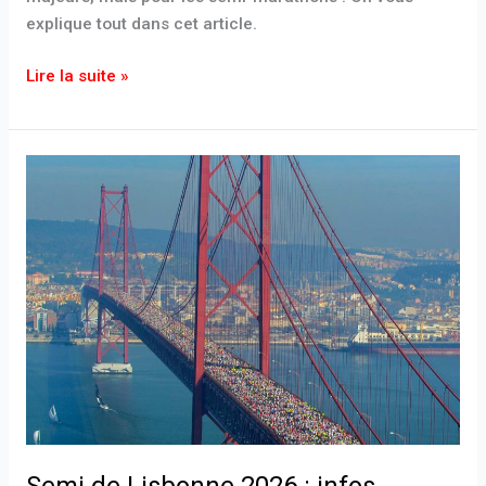
explique tout dans cet article.
Lire la suite »
Semi
de
Lisbonne
2026
:
infos,
parcours
et
records
annoncés
!