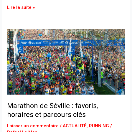
Lire la suite »
Marathon
de
Séville
:
favoris,
horaires
et
parcours
clés
Marathon de Séville : favoris,
horaires et parcours clés
Laisser un commentaire
/
ACTUALITÉ
,
RUNNING
/