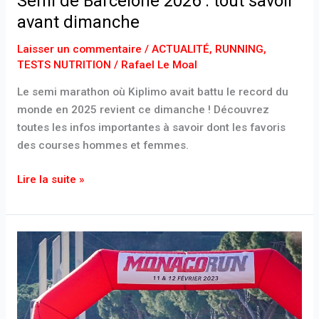
Semi de Barcelone 2026 : tout savoir
avant dimanche
Laisser un commentaire
/
ACTUALITÉ
,
RUNNING
,
TESTS NUTRITION
/
Rafael Le Moal
Le semi marathon où Kiplimo avait battu le record du
monde en 2025 revient ce dimanche ! Découvrez
toutes les infos importantes à savoir dont les favoris
des courses hommes et femmes.
Lire la suite »
5k
Monaco
Run
:
startlist,