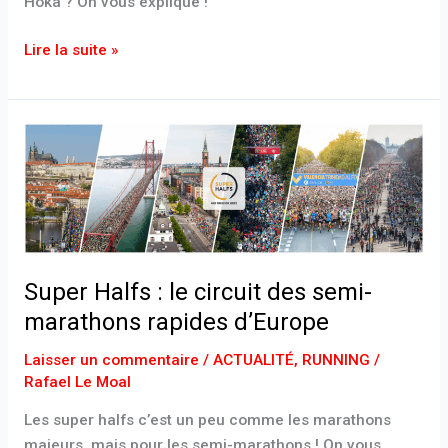
Hoka ? On vous explique !
Lire la suite »
Super
Halfs
:
le
circuit
des
semi-
Super Halfs : le circuit des semi-
marathons
marathons rapides d’Europe
rapides
d’Europe
Laisser un commentaire
/
ACTUALITÉ
,
RUNNING
/
Rafael Le Moal
Les super halfs c’est un peu comme les marathons
majeurs, mais pour les semi-marathons ! On vous