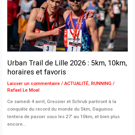
2026
:
5km,
10km,
horaires
et
favoris
Urban Trail de Lille 2026 : 5km, 10km,
horaires et favoris
Laisser un commentaire
/
ACTUALITÉ
,
RUNNING
/
Rafael Le Moal
Ce samedi 4 avril, Gressier et Schrub partiront à la
conquête du record du monde du 5km, Daguinos
tentera de passer sous les 27′ au 10km, et bien plus
encore…