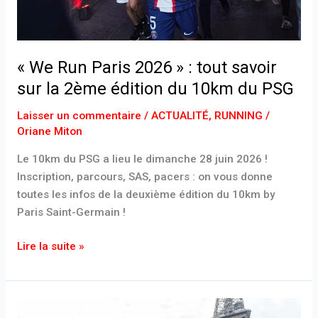
sur
la
2ème
« We Run Paris 2026 » : tout savoir
édition
du
sur la 2ème édition du 10km du PSG
10km
Laisser un commentaire
/
ACTUALITÉ
,
RUNNING
/
du
Oriane Miton
PSG
Le 10km du PSG a lieu le dimanche 28 juin 2026 !
Inscription, parcours, SAS, pacers : on vous donne
toutes les infos de la deuxième édition du 10km by
Paris Saint-Germain !
Lire la suite »
adidas