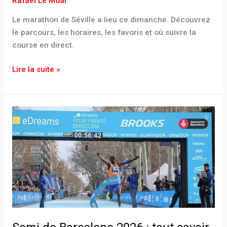
Rafael Le Moal
Le marathon de Séville a lieu ce dimanche. Découvrez
le parcours, les horaires, les favoris et où suivre la
course en direct.
Lire la suite »
Semi
de
Barcelone
2026
:
tout
savoir
avant
dimanche