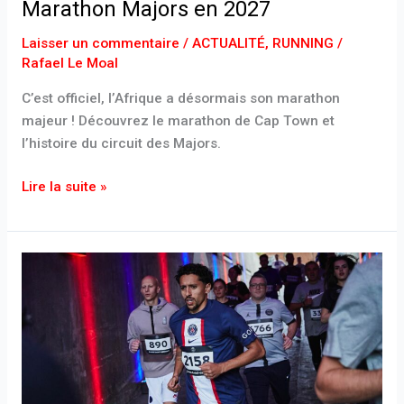
Marathon Majors en 2027
Laisser un commentaire
/
ACTUALITÉ
,
RUNNING
/
Rafael Le Moal
C’est officiel, l’Afrique a désormais son marathon
majeur ! Découvrez le marathon de Cap Town et
l’histoire du circuit des Majors.
Lire la suite »
« We
Run
Paris
2026 »
:
tout
savoir