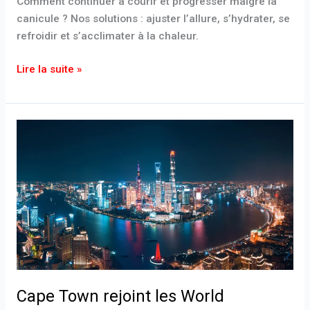
Comment continuer à courir et progresser malgré la
canicule ? Nos solutions : ajuster l’allure, s’hydrater, se
refroidir et s’acclimater à la chaleur.
Lire la suite »
Cape
Town
rejoint
les
World
Marathon
Majors
en
2027
Cape Town rejoint les World