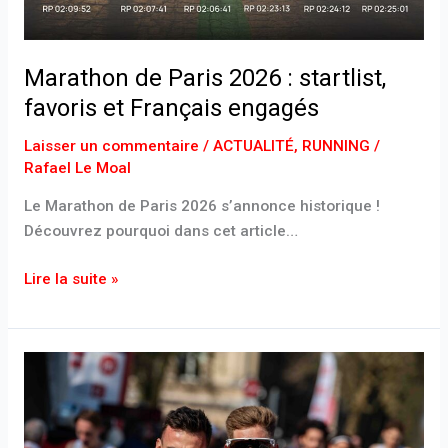
Marathon de Paris 2026 : startlist,
favoris et Français engagés
Laisser un commentaire
/
ACTUALITÉ
,
RUNNING
/
Rafael Le Moal
Le Marathon de Paris 2026 s’annonce historique !
Découvrez pourquoi dans cet article…
Lire la suite »
Urban
Trail
de
Lille