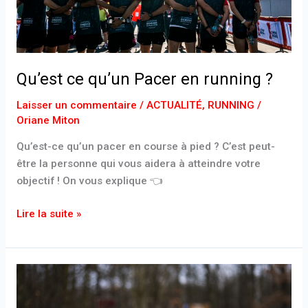
Qu’est ce qu’un Pacer en running ?
Laisser un commentaire
/
ACTUALITÉ
,
RUNNING
/
Oriane Miton
Qu’est-ce qu’un pacer en course à pied ? C’est peut-
être la personne qui vous aidera à atteindre votre
objectif ! On vous explique 👈
Lire la suite »
Hoka
Rocket
X3