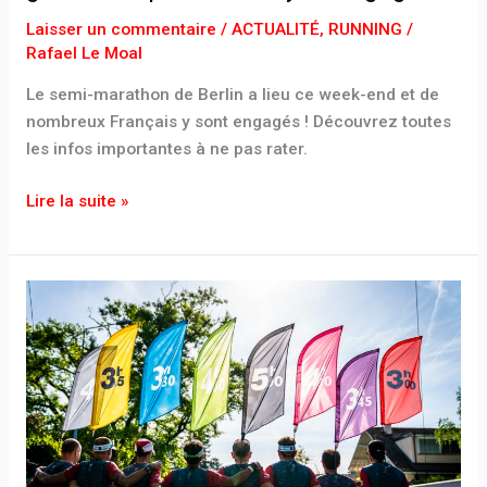
Laisser un commentaire
/
ACTUALITÉ
,
RUNNING
/
Rafael Le Moal
Le semi-marathon de Berlin a lieu ce week-end et de
nombreux Français y sont engagés ! Découvrez toutes
les infos importantes à ne pas rater.
Lire la suite »
Qu’est
ce
qu’un
Pacer
en
running
?