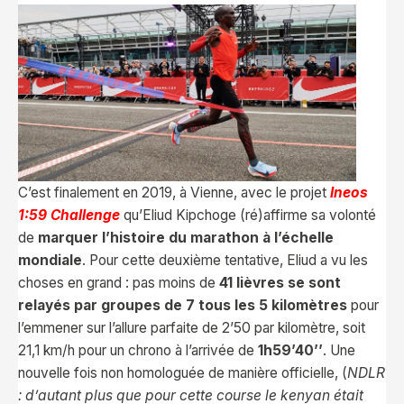
C’est finalement en 2019, à Vienne, avec le projet
Ineos
1:59 Challenge
qu’Eliud Kipchoge (ré)affirme sa volonté
de
marquer l’histoire du marathon à l’échelle
mondiale
. Pour cette deuxième tentative, Eliud a vu les
choses en grand : pas moins de
41 lièvres se sont
relayés par groupes de 7 tous les 5 kilomètres
pour
l’emmener sur l’allure parfaite de 2’50 par kilomètre, soit
21,1 km/h pour un chrono à l’arrivée de
1h59’40’’
. Une
nouvelle fois non homologuée de manière officielle, (
NDLR
: d’autant plus que pour cette course le kenyan était