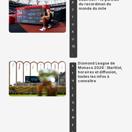
A
du recordman du
monde du mile
C
T
U
A
LI
TÉ
,
Diamond League de
A
Monaco 2026 : Startlist,
horaires et diffusion,
T
toutes les infos à
connaître
H
L
É
TI
S
M
E