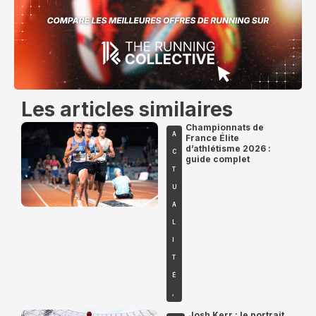
Les articles similaires
Championnats de
A
France Élite
d’athlétisme 2026 :
C
guide complet
T
U
A
L
I
T
É
,
Josh Kerr : le portrait