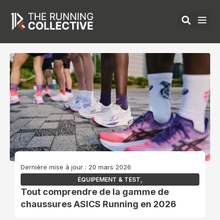
Aller
au
contenu
ÉQUIPEMENTS 
Dernière mise à jour : 20 mars 2026
ÉQUIPEMENT & TEST
,
Tout comprendre de la gamme de
chaussures ASICS Running en 2026