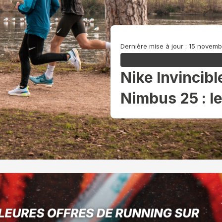
Dernière mise à jour : 15 novem
Nike Invincibl
Nimbus 25 : le