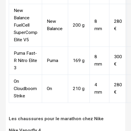
New
Balance
New
8
280
FuelCell
200 g
Balance
mm
€
SuperComp
Elite V5
Puma Fast-
8
300
R Nitro Elite
Puma
169 g
mm
€
3
On
4
280
Cloudboom
On
210 g
mm
€
Strike
Les chaussures pour le marathon chez Nike
Nike Vaporfly 4