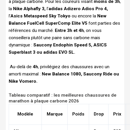
à plaque carbone. Pour les coureurs visant
moins de 3h
,
la
Nike Alphafly 3,
l’
adidas Adizero Adios Pro 4,
l’
Asics Metaspeed Sky Tokyo
ou encore la
New
Balance FuelCell SuperComp Elite V5
font parties des
références du marché.
Entre 3h et 4h
, on vous
conseillera plutôt une paire sans carbone mais
dynamique :
Saucony Endophin Speed 5, ASICS
Superblast 3 ou adidas EVO SL.
Au-delà de
4h
, privilégiez des chaussures avec un
amorti maximal :
New Balance 1080, Saucony Ride ou
Nike Vomero.
Tableau comparatif : les meilleures chaussures de
marathon à plaque carbone 2026
Modèle
Marque
Poids
Drop
Prix