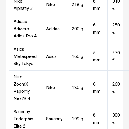
Nike
8
310
Nike
218 g
Alphafly 3
mm
€
Adidas
6
250
Adizero
Adidas
200 g
mm
€
Adios Pro 4
Asics
5
270
Metaspeed
Asics
160 g
mm
€
Sky Tokyo
Nike
ZoomX
6
260
Nike
180 g
Vaporfly
mm
€
Next% 4
Saucony
8
300
Endorphin
Saucony
199 g
mm
€
Elite 2