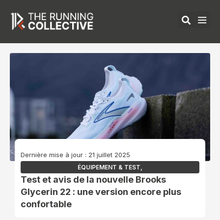
Aller
au
contenu
ÉQUIPEMENTS 
Dernière mise à jour : 21 juillet 2025
ÉQUIPEMENT & TEST
,
Test et avis de la nouvelle Brooks
Glycerin 22 : une version encore plus
confortable