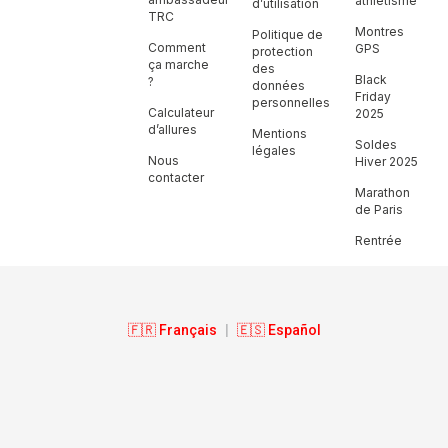
athlétisme
d’utilisation
TRC
Montres
Politique de
Comment
GPS
protection
ça marche
des
Black
?
données
Friday
personnelles
Calculateur
2025
d’allures
Mentions
Soldes
légales
Nous
Hiver 2025
contacter
Marathon
de Paris
Rentrée
🇫🇷 Français
|
🇪🇸 Español