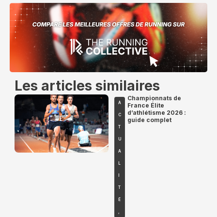
Les articles similaires
Championnats de
A
France Élite
d’athlétisme 2026 :
C
guide complet
T
U
A
L
I
T
É
,