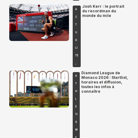
Josh Kerr : le portrait
A
du recordman du
monde du mile
C
T
U
A
LI
TÉ
,
Diamond League de
A
Monaco 2026 : Startlist,
horaires et diffusion,
T
toutes les infos à
connaître
H
L
É
TI
S
M
E