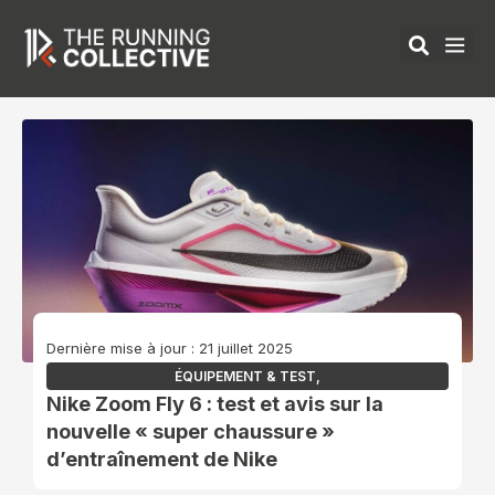
Aller
au
contenu
ÉQUIPEMENTS 
Dernière mise à jour : 21 juillet 2025
ÉQUIPEMENT & TEST
,
Nike Zoom Fly 6 : test et avis sur la
nouvelle « super chaussure »
d’entraînement de Nike