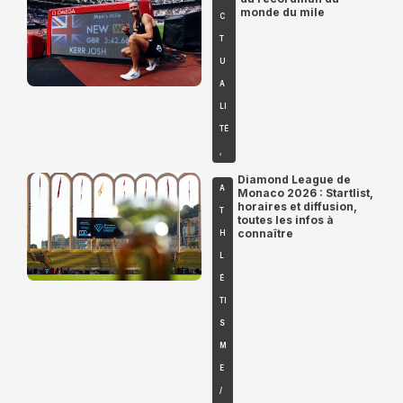
monde du mile
C
T
U
A
LI
TÉ
,
Diamond League de
A
Monaco 2026 : Startlist,
horaires et diffusion,
T
toutes les infos à
connaître
H
L
É
TI
S
M
E
/