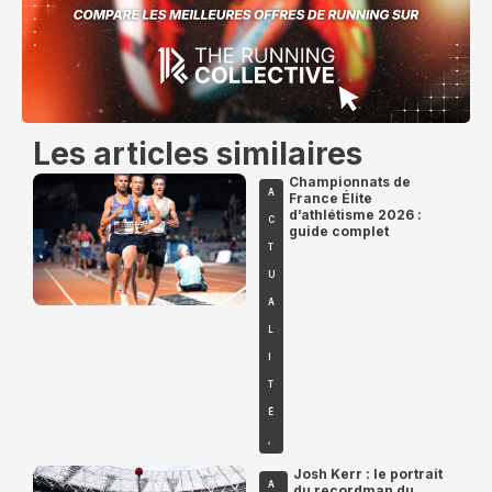
Les articles similaires
Championnats de
A
France Élite
d’athlétisme 2026 :
C
guide complet
T
U
A
L
I
T
É
,
Josh Kerr : le portrait
A
du recordman du