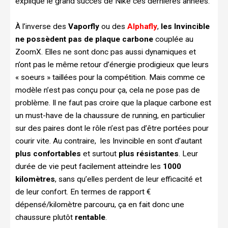
explique le grand succès de Nike ces dernières années.
À l’inverse des
Vaporfly
ou des
Alphafly
,
les Invincible
ne possèdent pas de plaque carbone
couplée au
ZoomX. Elles ne sont donc pas aussi dynamiques et
n’ont pas le même retour d’énergie prodigieux que leurs
« soeurs » taillées pour la compétition. Mais comme ce
modèle n’est pas conçu pour ça, cela ne pose pas de
problème. Il ne faut pas croire que la plaque carbone est
un must-have de la chaussure de running, en particulier
sur des paires dont le rôle n’est pas d’être portées pour
courir vite. Au contraire, les Invincible en sont d’autant
plus confortables
et surtout
plus résistantes
. Leur
durée de vie peut facilement atteindre les
1000
kilomètres
, sans qu’elles perdent de leur efficacité et
de leur confort. En termes de rapport €
dépensé/kilomètre parcouru, ça en fait donc une
chaussure plutôt
rentable
.