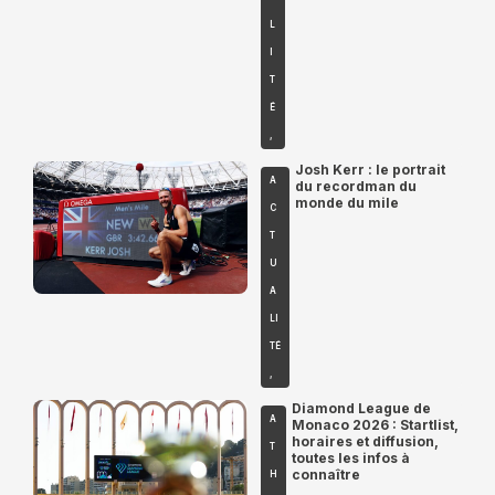
L
I
T
É
,
Josh Kerr : le portrait
A
du recordman du
monde du mile
C
T
U
A
LI
TÉ
,
Diamond League de
A
Monaco 2026 : Startlist,
horaires et diffusion,
T
toutes les infos à
connaître
H