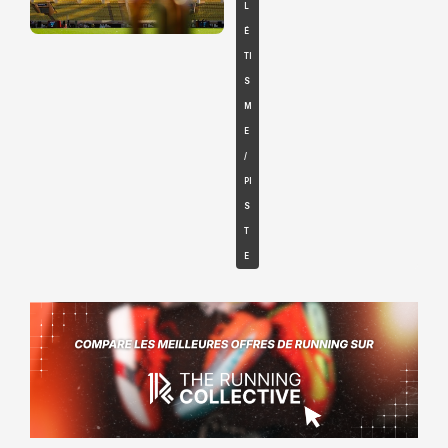
L
É
TI
S
M
E
/
PI
S
T
E