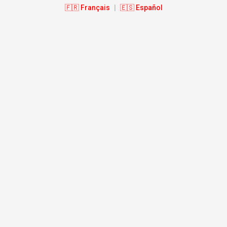
🇫🇷 Français
|
🇪🇸 Español