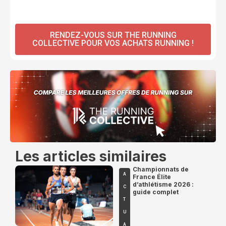
RENDEZ-VOUS SUR THE RUNNING
COLLECTIVE POUR VOS ACHATS RUNNING !
Les articles similaires
Championnats de
A
France Élite
d’athlétisme 2026 :
C
guide complet
T
U
A