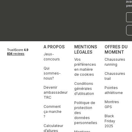
ava
pre
E-
mai
A PROPOS
MENTIONS
OFFRES DU
LÉGALES
MOMENT
Jeux-
concours
Vos
Chaussures
préférences
running
Qui
en matière
sommes-
Chaussures
de cookies
nous?
trail
Conditions
Devenir
Pointes
générales
ambassadeur
athlétisme
d’utilisation
TRC
Montres
Politique de
Comment
GPS
protection
ça marche
des
Black
?
données
Friday
personnelles
Calculateur
2025
d’allures
Mentions