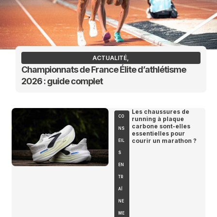
ACTUALITÉ
,
Championnats de France Élite d’athlétisme
2026 : guide complet
Les chaussures de
CO
running à plaque
carbone sont-elles
NS
essentielles pour
courir un marathon ?
EIL
S
EN
TR
AÎ
NE
ME