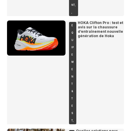
NT
,
,
HOKA Clifton Pro : test et
É
avis sur la chaussure
d’entraînement nouvelle
Q
génération de Hoka
U
IP
E
M
E
N
T
&
T
E
S
T
,
Quelles solutions pour