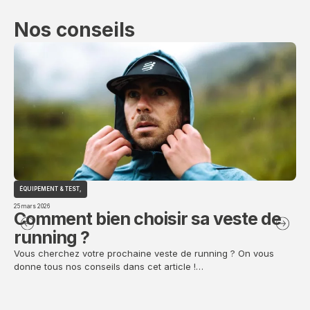
Nos conseils
ÉQUIPEMENT & TEST
,
ÉQ
25 mars 2026
25 m
Comment bien choisir sa veste de
C
running ?
c
d
Vous cherchez votre prochaine veste de running ? On vous
donne tous nos conseils dans cet article !…
Vou
que
con