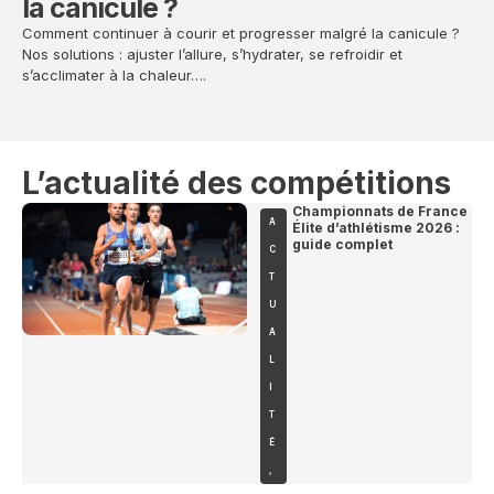
la canicule ?
p
Comment continuer à courir et progresser malgré la canicule ?
Et 
Nos solutions : ajuster l’allure, s’hydrater, se refroidir et
hig
s’acclimater à la chaleur….
myt
L’actualité des compétitions
Championnats de France
A
Élite d’athlétisme 2026 :
guide complet
C
T
U
A
L
I
T
É
,