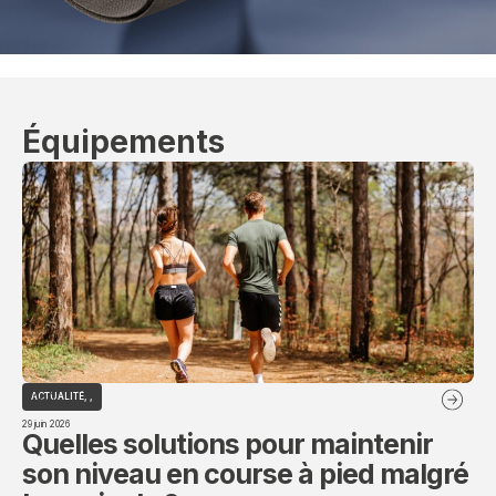
Équipements
ACTUALITÉ
,
,
AC
29 juin 2026
29 ju
Quelles solutions pour maintenir
L
son niveau en course à pied malgré
s