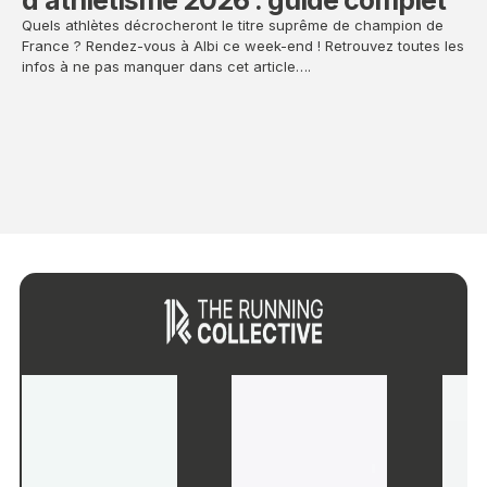
a
Quels athlètes décrocheront le titre suprême de champion de
France ? Rendez-vous à Albi ce week-end ! Retrouvez toutes les
W
infos à ne pas manquer dans cet article….
Gar
abo
? E
co
Pri