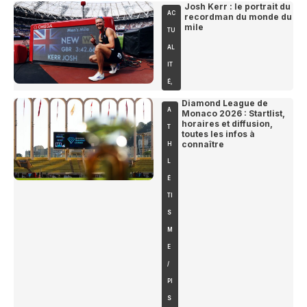
Josh Kerr : le portrait du
AC
recordman du monde du
mile
TU
AL
IT
É
,
Diamond League de
A
Monaco 2026 : Startlist,
horaires et diffusion,
T
toutes les infos à
connaître
H
L
É
TI
S
M
E
/
PI
S