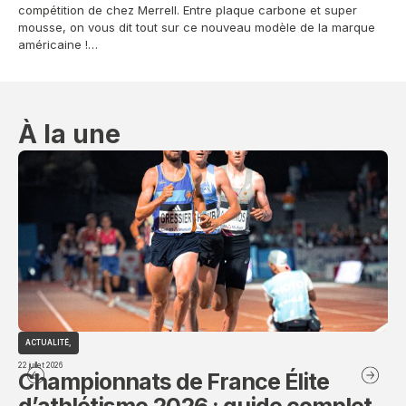
compétition de chez Merrell. Entre plaque carbone et super
mousse, on vous dit tout sur ce nouveau modèle de la marque
américaine !…
À la une
ACTUALITÉ
,
TE
22 juillet 2026
22 jui
Championnats de France Élite
G
d’athlétisme 2026 : guide complet
c