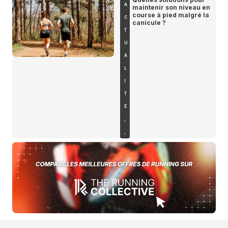
A
maintenir son niveau en
course à pied malgré la
C
canicule ?
T
U
A
L
I
T
É
,
,