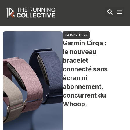
Aller
au
contenu
ÉQUIPEMENTS 
TESTS NUTRITION
Garmin Cirqa :
le nouveau
bracelet
connecté sans
écran ni
abonnement,
concurrent du
Whoop.