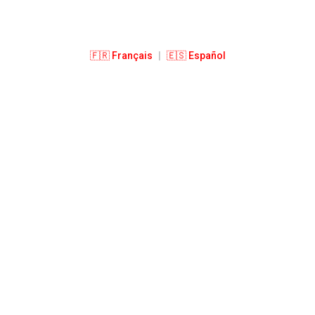
🇫🇷 Français
|
🇪🇸 Español