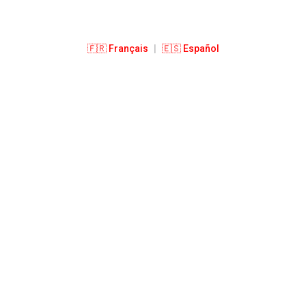
🇫🇷 Français
|
🇪🇸 Español