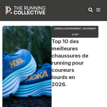
Aller
au
contenu
ÉQUIPEMENTS 
CONSEILS ENTRAÎNEMENT
,
ÉQUIPEMENT
& TEST
Top 10 des
meilleures
chaussures de
running pour
coureurs
lourds en
2026.