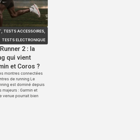
T
,
TESTS ACCESSOIRES
,
TESTS ELECTRONIQUE
unner 2 : la
g qui vient
min et Coros ?
des montres connectées
ntres de running Le
nning est dominé depuis
 majeurs : Garmin et
e venue pourrait bien