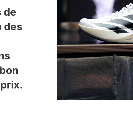
s de
p des
ins
 bon
prix.