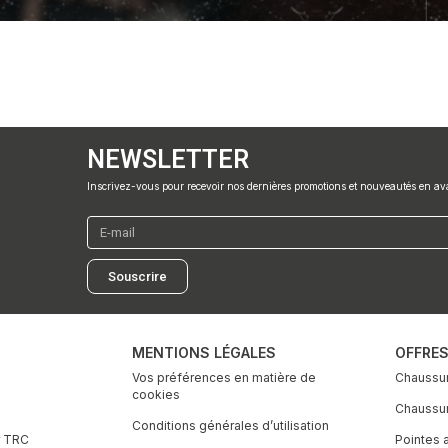
NEWSLETTER
Inscrivez-vous pour recevoir nos dernières promotions et nouveautés en a
E-
mail
Souscrire
MENTIONS LÉGALES
OFFRE
Vos préférences en matière de
Chaussur
cookies
Chaussure
Conditions générales d’utilisation
r TRC
Pointes 