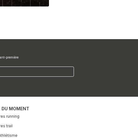
vant-première
S DU MOMENT
es running
s trail
athlétisme