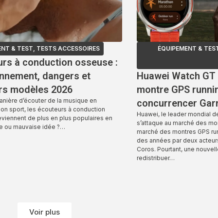
NT & TEST
,
TESTS ACCESSOIRES
ÉQUIPEMENT & TES
rs à conduction osseuse :
onnement, dangers et
Huawei Watch GT R
urs modèles 2026
montre GPS runnin
anière d’écouter de la musique en
concurrencer Gar
son sport, les écouteurs à conduction
Huawei, le leader mondial 
viennent de plus en plus populaires en
s’attaque au marché des mo
e ou mauvaise idée ?…
marché des montres GPS ru
des années par deux acteurs
Coros. Pourtant, une nouvell
redistribuer…
Voir plus