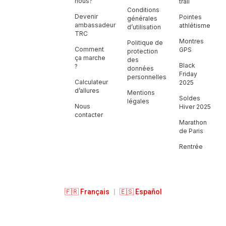
nous?
trail
Conditions
Devenir
Pointes
générales
ambassadeur
athlétisme
d’utilisation
TRC
Montres
Politique de
Comment
GPS
protection
ça marche
des
Black
?
données
Friday
personnelles
Calculateur
2025
d’allures
Mentions
Soldes
légales
Nous
Hiver 2025
contacter
Marathon
de Paris
Rentrée
🇫🇷 Français
|
🇪🇸 Español