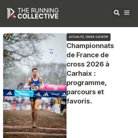
Aller
au
contenu
ÉQUIPEMENTS 
ACTUALITÉ
,
CROSS-COUNTRY
Championnats
de France de
cross 2026 à
Carhaix :
programme,
parcours et
favoris.