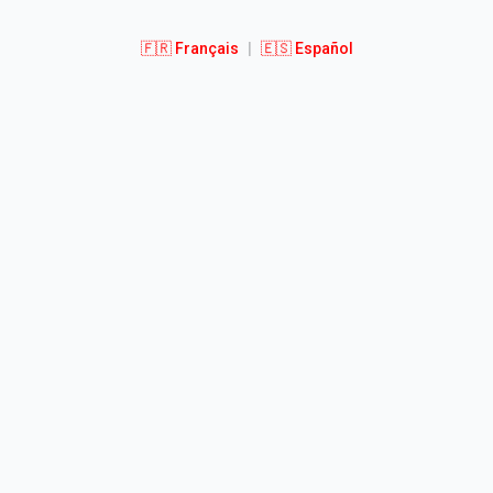
🇫🇷 Français
|
🇪🇸 Español