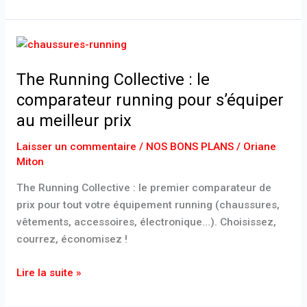
The
Running
The Running Collective : le
Collective
:
comparateur running pour s’équiper
le
au meilleur prix
comparateur
running
Laisser un commentaire
/
NOS BONS PLANS
/
Oriane
Miton
pour
s’équiper
The Running Collective : le premier comparateur de
au
prix pour tout votre équipement running (chaussures,
meilleur
vêtements, accessoires, électronique…). Choisissez,
prix
courrez, économisez !
Lire la suite »