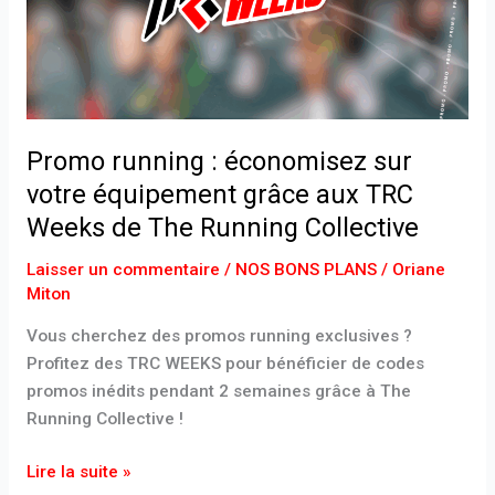
équipement
grâce
aux
TRC
Weeks
de
Promo running : économisez sur
The
votre équipement grâce aux TRC
Running
Weeks de The Running Collective
Collective
Laisser un commentaire
/
NOS BONS PLANS
/
Oriane
Miton
Vous cherchez des promos running exclusives ?
Profitez des TRC WEEKS pour bénéficier de codes
promos inédits pendant 2 semaines grâce à The
Running Collective !
Lire la suite »