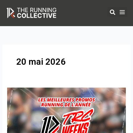
Aller
au
contenu
ÉQUIPEMENTS 
20 mai 2026
Promo
running
:
économisez
sur
votre