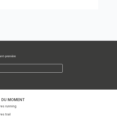
vant-première
S DU MOMENT
es running
s trail