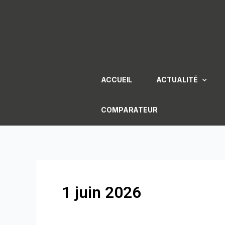
Aller
au
contenu
ACCUEIL
ACTUALITÉ
COMPARATEUR
1 juin 2026