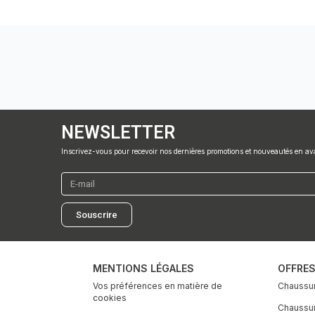
NEWSLETTER
Inscrivez-vous pour recevoir nos dernières promotions et nouveautés en a
E-
mail
Souscrire
MENTIONS LÉGALES
OFFRE
Vos préférences en matière de
Chaussur
cookies
Chaussure