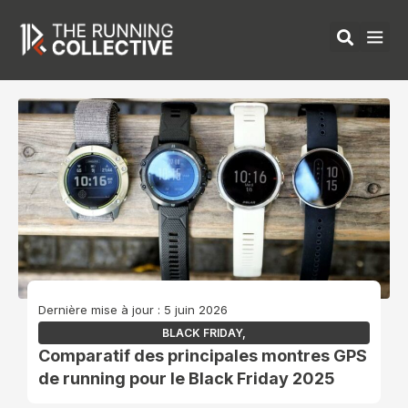
Aller
au
contenu
ÉQUIPEMENTS 
Dernière mise à jour : 5 juin 2026
BLACK FRIDAY
,
Comparatif des principales montres GPS
de running pour le Black Friday 2025