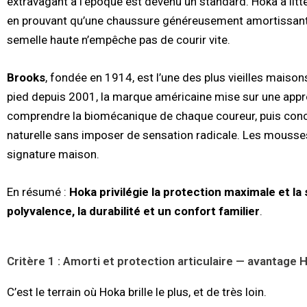
extravagant à l’époque est devenu un standard. Hoka a litt
en prouvant qu’une chaussure généreusement amortissante
semelle haute n’empêche pas de courir vite.
Brooks
, fondée en 1914, est l’une des plus vieilles maiso
pied depuis 2001, la marque américaine mise sur une appro
comprendre la biomécanique de chaque coureur, puis conce
naturelle sans imposer de sensation radicale. Les mousse
signature maison.
En résumé :
Hoka privilégie la protection maximale et la
polyvalence, la durabilité et un confort familier
.
Critère 1 : Amorti et protection articulaire — avantage 
C’est le terrain où Hoka brille le plus, et de très loin.