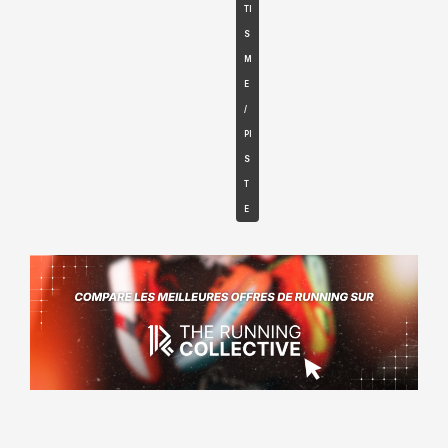
TI
S
M
E
/
PI
S
T
E