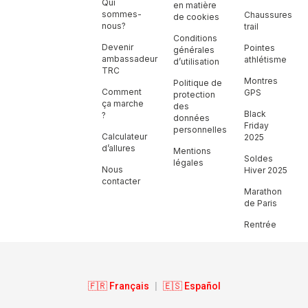
Qui
en matière
sommes-
Chaussures
de cookies
nous?
trail
Conditions
Devenir
Pointes
générales
ambassadeur
athlétisme
d’utilisation
TRC
Montres
Politique de
Comment
GPS
protection
ça marche
des
Black
?
données
Friday
personnelles
Calculateur
2025
d’allures
Mentions
Soldes
légales
Nous
Hiver 2025
contacter
Marathon
de Paris
Rentrée
🇫🇷 Français
|
🇪🇸 Español