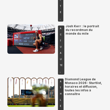
T
É
,
Josh Kerr : le portrait
A
du recordman du
monde du mile
C
T
U
A
LI
TÉ
,
Diamond League de
A
Monaco 2026 : Startlist,
horaires et diffusion,
T
toutes les infos à
connaître
H
L
É