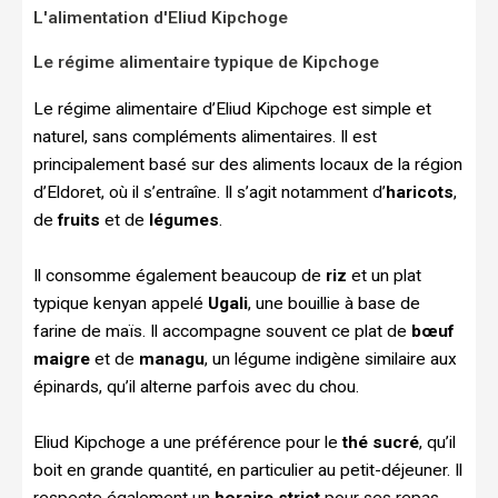
L'alimentation d'Eliud Kipchoge
Le régime alimentaire typique de Kipchoge
Le régime alimentaire d’Eliud Kipchoge est simple et
naturel, sans compléments alimentaires. Il est
principalement basé sur des aliments locaux de la région
d’Eldoret, où il s’entraîne. Il s’agit notamment d’
haricots
,
de
fruits
et de
légumes
.
Il consomme également beaucoup de
riz
et un plat
typique kenyan appelé
Ugali
, une bouillie à base de
farine de maïs. Il accompagne souvent ce plat de
bœuf
maigre
et de
managu
, un légume indigène similaire aux
épinards, qu’il alterne parfois avec du chou.
Eliud Kipchoge a une préférence pour le
thé sucré
, qu’il
boit en grande quantité, en particulier au petit-déjeuner. Il
respecte également un
horaire strict
pour ses repas,