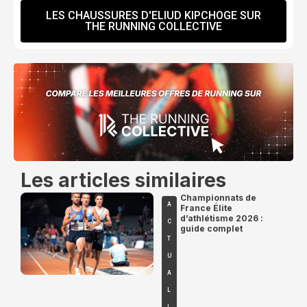
LES CHAUSSURES D'ELIUD KIPCHOGE SUR
THE RUNNING COLLECTIVE
Les articles similaires
Championnats de
A
France Élite
d’athlétisme 2026 :
C
guide complet
T
U
A
L
I