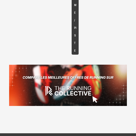
M
E
/
PI
S
T
E