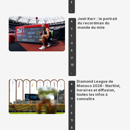
É
,
Josh Kerr : le portrait
A
du recordman du
monde du mile
C
T
U
A
LI
TÉ
,
Diamond League de
A
Monaco 2026 : Startlist,
horaires et diffusion,
T
toutes les infos à
connaître
H
L
É
TI
S