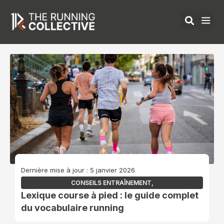
Aller
au
contenu
ÉQUIPEMENTS 
Dernière mise à jour : 5 janvier 2026
CONSEILS ENTRAÎNEMENT
,
Lexique course à pied : le guide complet
du vocabulaire running