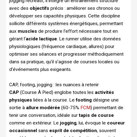
jogging récréatif, il intègre un entraînement structuré
avec des
objectifs
précis : améliorer ses chronos ou
développer ses capacités physiques. Cette discipline
sollicite différents systèmes énergétiques, permettant
aux
muscles
de produire l’effort nécessaire tout en
gérant l’
acide lactique
. Le runner utilise des données
physiologiques (fréquence cardiaque, allures) pour
optimiser ses séances et progresser méthodiquement
dans sa pratique, qu’il s’agisse de courses locales ou
d’événements plus exigeants.
CAP, footing, jogging : les nuances à retenir
CAP
(Course À Pied) englobe toutes les
activités
physiques
liées à la course. Le
footing
désigne une
sortie à
allure modérée
(60-75%
FCM
) permettant de
tenir une conversation, idéale sur
tapis de course
comme en extérieur. Le
jogging
, lui, évoque le
coureur
occasionnel
sans
esprit de compétition
, souvent