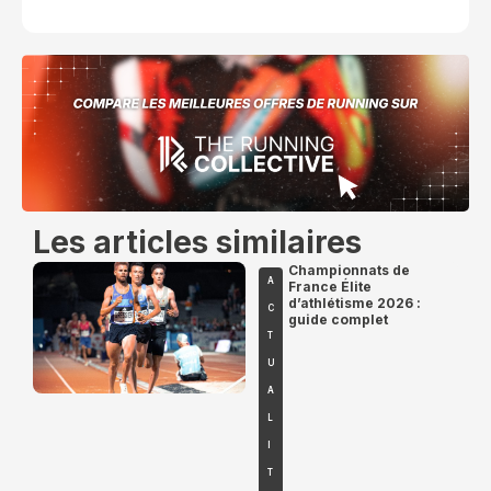
Les articles similaires
Championnats de
A
France Élite
d’athlétisme 2026 :
C
guide complet
T
U
A
L
I
T