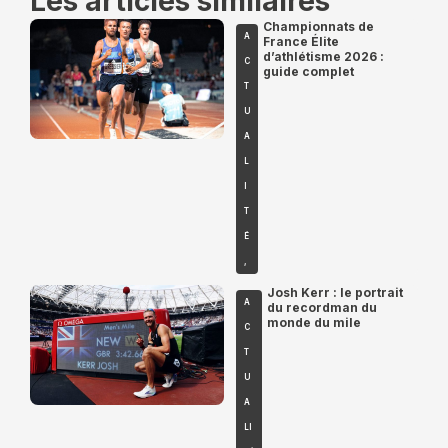
Les articles similaires
Championnats de
A
France Élite
d’athlétisme 2026 :
C
guide complet
T
U
A
L
I
T
É
,
Josh Kerr : le portrait
A
du recordman du
monde du mile
C
T
U
A
LI