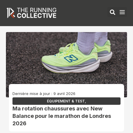
Aller
au
contenu
ÉQUIPEMENTS 
Dernière mise à jour : 9 avril 2026
ÉQUIPEMENT & TEST
,
Ma rotation chaussures avec New
Balance pour le marathon de Londres
2026