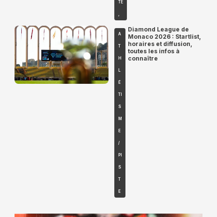
TÉ
,
Diamond League de
A
Monaco 2026 : Startlist,
horaires et diffusion,
T
toutes les infos à
connaître
H
L
É
TI
S
M
E
/
PI
S
T
E