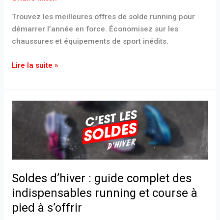
Trouvez les meilleures offres de solde running pour
démarrer l’année en force. Économisez sur les
chaussures et équipements de sport inédits.
Lire la suite »
Soldes
d’hiver
:
guide
complet
des
Soldes d’hiver : guide complet des
indispensables
indispensables running et course à
running
et
pied à s’offrir
course