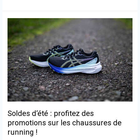
Soldes
d’été
:
profitez
des
promotions
sur
les
chaussures
de
running
!
Soldes d’été : profitez des
promotions sur les chaussures de
running !