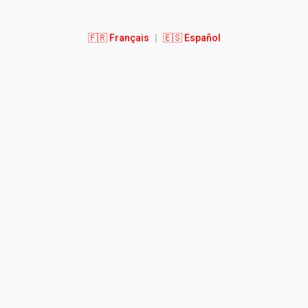
🇫🇷 Français
|
🇪🇸 Español