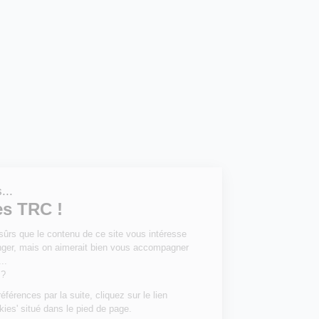
Salut c'est nous...
les Cookies TRC !
On a attendu d'être sûrs que le contenu de
ce site vous intéresse avant de vous
déranger, mais on aimerait bien vous accompagner pendant votre
visite...
C'est OK pour vous ?
Pour modifier vos préférences par la suite, cliquez sur le lien
'Préférences de cookies' situé dans le pied de page.