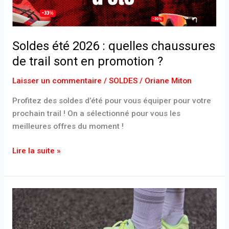
trail
sont
en
Soldes été 2026 : quelles chaussures
promotion
?
de trail sont en promotion ?
Laisser un commentaire
/
SOLDES
/
Oriane Miton
Profitez des soldes d’été pour vous équiper pour votre
prochain trail ! On a sélectionné pour vous les
meilleures offres du moment !
Lire la suite »
Soldes
été
2026