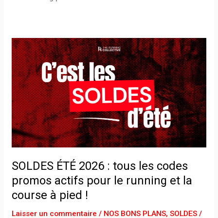
SOLDES
ÉTÉ
2026
:
tous
les
codes
promos
actifs
pour
SOLDES ÉTÉ 2026 : tous les codes
le
running
promos actifs pour le running et la
et
course à pied !
la
course
Laisser un commentaire
/
NOS BONS PLANS
,
SOLDES
/