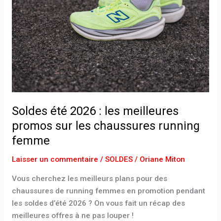
:
les
meilleures
promos
sur
les
chaussures
running
femme
Soldes été 2026 : les meilleures
promos sur les chaussures running
femme
Laisser un commentaire
/
SOLDES
/
Oriane Miton
Vous cherchez les meilleurs plans pour des
chaussures de running femmes en promotion pendant
les soldes d’été 2026 ? On vous fait un récap des
meilleures offres à ne pas louper !