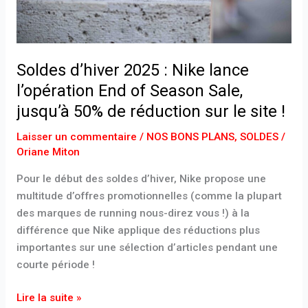
of
Season
Sale,
jusqu’à
Soldes d’hiver 2025 : Nike lance
50%
l’opération End of Season Sale,
de
jusqu’à 50% de réduction sur le site !
réduction
sur
Laisser un commentaire
/
NOS BONS PLANS
,
SOLDES
/
le
Oriane Miton
site
!
Pour le début des soldes d’hiver, Nike propose une
multitude d’offres promotionnelles (comme la plupart
des marques de running nous-direz vous !) à la
différence que Nike applique des réductions plus
importantes sur une sélection d’articles pendant une
courte période !
Lire la suite »