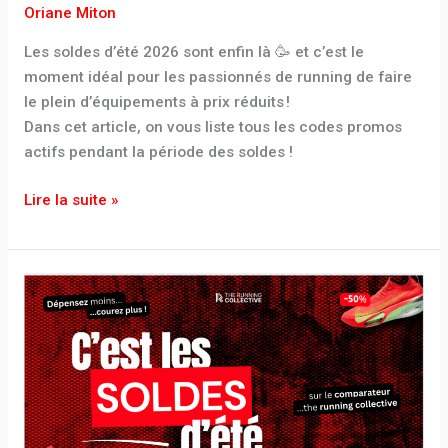
Oriane Miton
à
pied
Les soldes d’été 2026 sont enfin là 🥳 et c’est le
!
moment idéal pour les passionnés de running de faire
le plein d’équipements à prix réduits !
Dans cet article, on vous liste tous les codes promos
actifs pendant la période des soldes !
Lire la suite »
Soldes
été
2026
:
quelles
chaussures
de