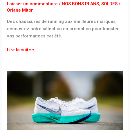
Laisser un commentaire
/
NOS BONS PLANS
,
SOLDES
/
Oriane Miton
Des chaussures de running aux meilleures marques,
découvrez notre sélection en promotion pour booster
vos performances cet été.
Lire la suite »
Soldes
d’hiver
2024
:
les
meilleures
promos
sur