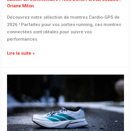
Oriane Miton
Découvrez notre sélection de montres Cardio-GPS de
2026 ! Parfaites pour vos sorties running, ces montres
connectées sont idéales pour suivre vos
performances.
Lire la suite »
Soldes
d’été
2026
:
les
meilleures
promotions
sur