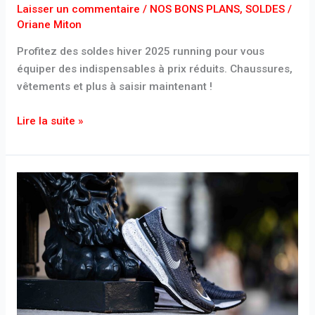
Laisser un commentaire
/
NOS BONS PLANS
,
SOLDES
/
à
Oriane Miton
pied
à
Profitez des soldes hiver 2025 running pour vous
s’offrir
équiper des indispensables à prix réduits. Chaussures,
vêtements et plus à saisir maintenant !
Lire la suite »
Soldes
d’hiver
2025
:
Nike
lance
l’opération
End