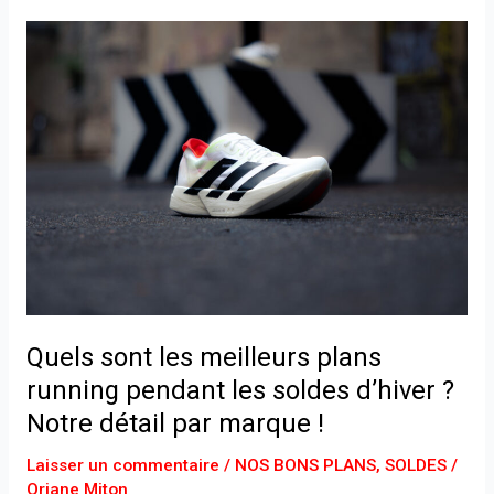
Quels
sont
les
meilleurs
plans
running
pendant
les
soldes
d’hiver
?
Notre
Quels sont les meilleurs plans
détail
running pendant les soldes d’hiver ?
par
Notre détail par marque !
marque
!
Laisser un commentaire
/
NOS BONS PLANS
,
SOLDES
/
Oriane Miton