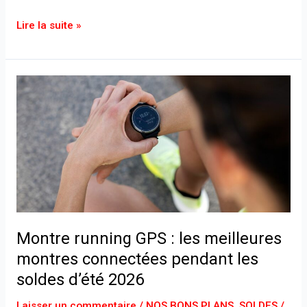
Lire la suite »
Montre
running
GPS
:
les
meilleures
montres
connectées
pendant
Montre running GPS : les meilleures
les
soldes
montres connectées pendant les
d’été
soldes d’été 2026
2026
Laisser un commentaire
/
NOS BONS PLANS
,
SOLDES
/