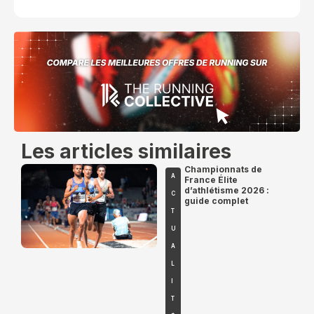
Les articles similaires
Championnats de
A
France Élite
d’athlétisme 2026 :
C
guide complet
T
U
A
L
I
T