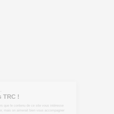
Salut c'est nous...
les Cookies TRC !
On a attendu d'être sûrs que le contenu de
ce site vous intéresse avant de vous
déranger, mais on aimerait bien vous accompagner pendant votre