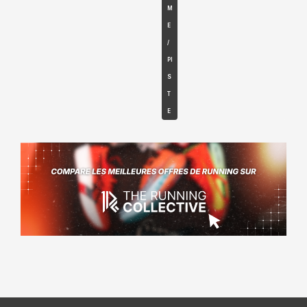
M
E
/
PI
S
T
E