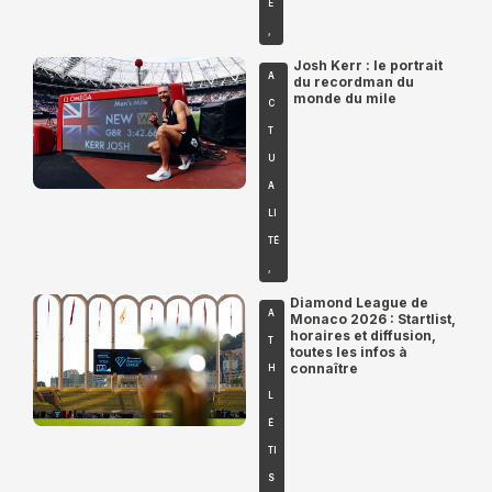
É
,
Josh Kerr : le portrait
A
du recordman du
monde du mile
C
T
U
A
LI
TÉ
,
Diamond League de
A
Monaco 2026 : Startlist,
horaires et diffusion,
T
toutes les infos à
connaître
H
L
É
TI
S