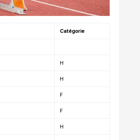
Catégorie
H
H
F
F
H