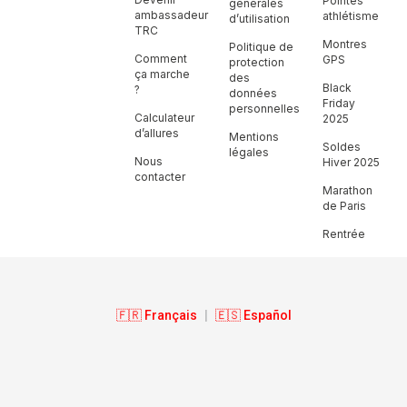
Pointes
générales
ambassadeur
athlétisme
d’utilisation
TRC
Montres
Politique de
Comment
GPS
protection
ça marche
des
Black
?
données
Friday
personnelles
Calculateur
2025
d’allures
Mentions
Soldes
légales
Nous
Hiver 2025
contacter
Marathon
de Paris
Rentrée
🇫🇷 Français
|
🇪🇸 Español