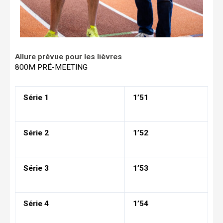
Allure prévue pour les lièvres
800M PRÉ-MEETING
Série 1
1’51
Série 2
1’52
Série 3
1’53
Série 4
1’54