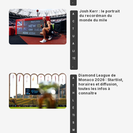
,
Josh Kerr : le portrait
A
du recordman du
monde du mile
C
T
U
A
LI
TÉ
,
Diamond League de
A
Monaco 2026 : Startlist,
horaires et diffusion,
T
toutes les infos à
connaître
H
L
É
TI
S
M