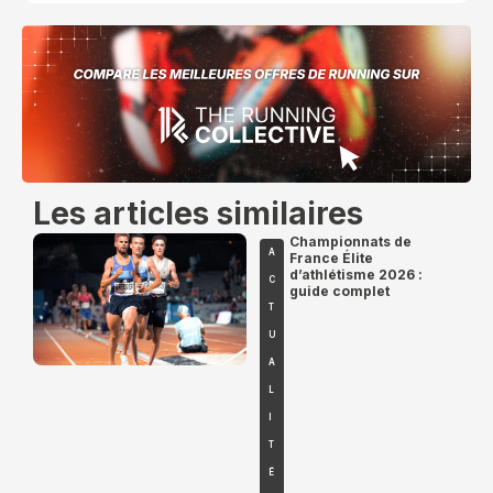
Les articles similaires
Championnats de
A
France Élite
d’athlétisme 2026 :
C
guide complet
T
U
A
L
I
T
É