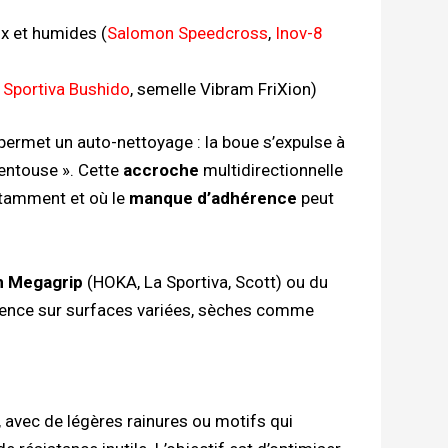
ux et humides (
Salomon Speedcross
,
Inov-8
 Sportiva Bushido
, semelle Vibram FriXion)
ermet un auto-nettoyage : la boue s’expulse à
ventouse ». Cette
accroche
multidirectionnelle
stamment et où le
manque d’adhérence
peut
 Megagrip
(HOKA, La Sportiva, Scott) ou du
rence sur surfaces variées, sèches comme
 avec de légères rainures ou motifs qui