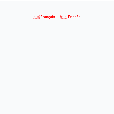
🇫🇷 Français
|
🇪🇸 Español