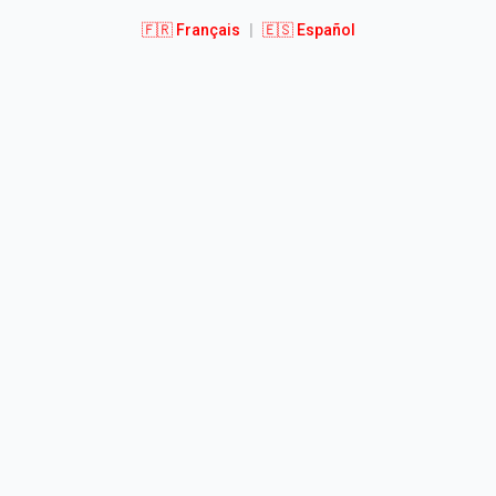
🇫🇷 Français
|
🇪🇸 Español