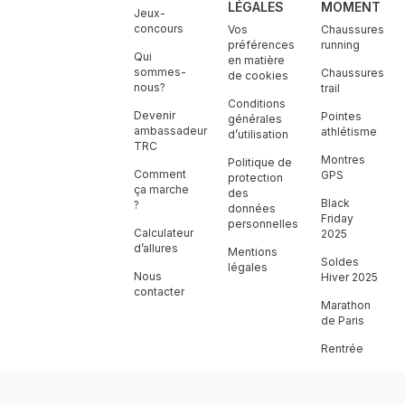
LÉGALES
MOMENT
Jeux-
concours
Vos
Chaussures
préférences
running
Qui
en matière
sommes-
Chaussures
de cookies
nous?
trail
Conditions
Devenir
Pointes
générales
ambassadeur
athlétisme
d’utilisation
TRC
Montres
Politique de
Comment
GPS
protection
ça marche
des
Black
?
données
Friday
personnelles
Calculateur
2025
d’allures
Mentions
Soldes
légales
Nous
Hiver 2025
contacter
Marathon
de Paris
Rentrée