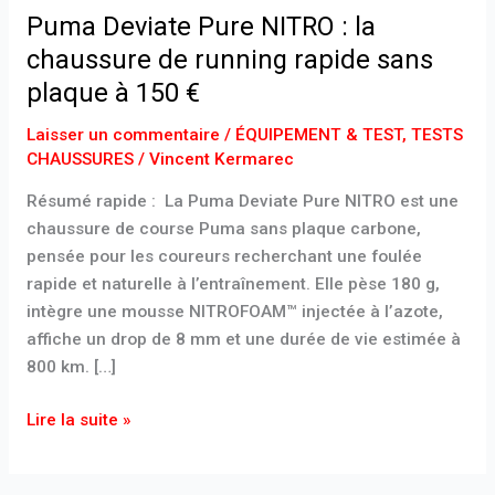
chaussure
Puma Deviate Pure NITRO : la
de
chaussure de running rapide sans
running
plaque à 150 €
rapide
sans
Laisser un commentaire
/
ÉQUIPEMENT & TEST
,
TESTS
plaque
CHAUSSURES
/
Vincent Kermarec
à
Résumé rapide : La Puma Deviate Pure NITRO est une
150
chaussure de course Puma sans plaque carbone,
€
pensée pour les coureurs recherchant une foulée
rapide et naturelle à l’entraînement. Elle pèse 180 g,
intègre une mousse NITROFOAM™ injectée à l’azote,
affiche un drop de 8 mm et une durée de vie estimée à
800 km. […]
Lire la suite »