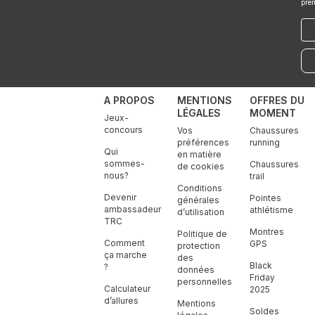
pre
E-
mai
A PROPOS
MENTIONS
OFFRES DU
LÉGALES
MOMENT
Jeux-
concours
Vos
Chaussures
préférences
running
Qui
en matière
sommes-
Chaussures
de cookies
nous?
trail
Conditions
Devenir
Pointes
générales
ambassadeur
athlétisme
d’utilisation
TRC
Montres
Politique de
Comment
GPS
protection
ça marche
des
Black
?
données
Friday
personnelles
Calculateur
2025
d’allures
Mentions
Soldes