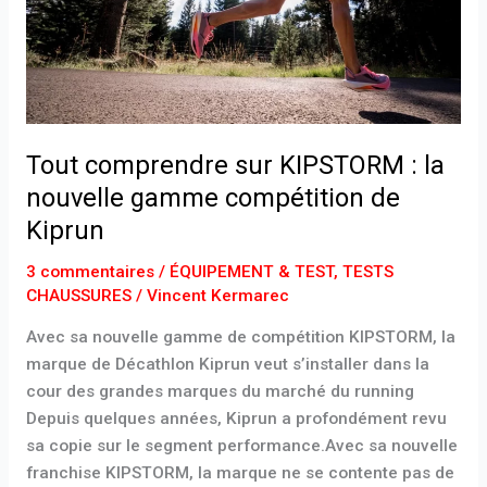
nouvelle
gamme
compétition
de
Kiprun
Tout comprendre sur KIPSTORM : la
nouvelle gamme compétition de
Kiprun
3 commentaires
/
ÉQUIPEMENT & TEST
,
TESTS
CHAUSSURES
/
Vincent Kermarec
Avec sa nouvelle gamme de compétition KIPSTORM, la
marque de Décathlon Kiprun veut s’installer dans la
cour des grandes marques du marché du running
Depuis quelques années, Kiprun a profondément revu
sa copie sur le segment performance.Avec sa nouvelle
franchise KIPSTORM, la marque ne se contente pas de