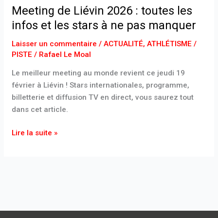
Meeting de Liévin 2026 : toutes les
toutes
infos et les stars à ne pas manquer
les
infos
Laisser un commentaire
/
ACTUALITÉ
,
ATHLÉTISME /
et
PISTE
/
Rafael Le Moal
les
stars
Le meilleur meeting au monde revient ce jeudi 19
à
février à Liévin ! Stars internationales, programme,
ne
billetterie et diffusion TV en direct, vous saurez tout
pas
dans cet article.
manquer
Lire la suite »