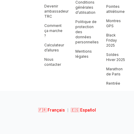
Conditions
Devenir
Pointes
générales
ambassadeur
athlétisme
d’utilisation
TRC
Montres
Politique de
Comment
GPS
protection
ça marche
des
Black
?
données
Friday
personnelles
Calculateur
2025
d’allures
Mentions
Soldes
légales
Nous
Hiver 2025
contacter
Marathon
de Paris
Rentrée
🇫🇷 Français
|
🇪🇸 Español