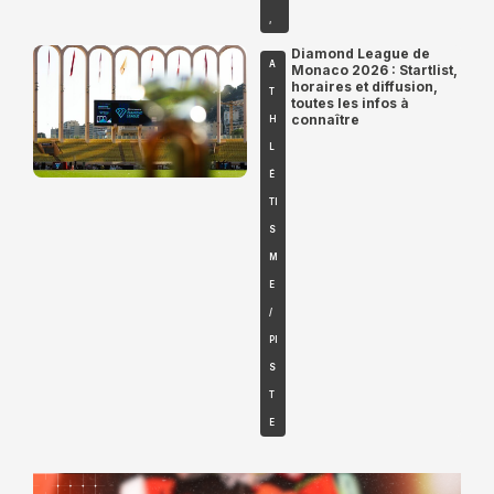
,
Diamond League de
A
Monaco 2026 : Startlist,
horaires et diffusion,
T
toutes les infos à
connaître
H
L
É
TI
S
M
E
/
PI
S
T
E