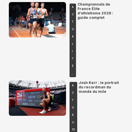
Championnats de
A
France Élite
d’athlétisme 2026 :
C
guide complet
T
U
A
L
I
T
É
,
Josh Kerr : le portrait
A
du recordman du
monde du mile
C
T
U
A
LI
TÉ