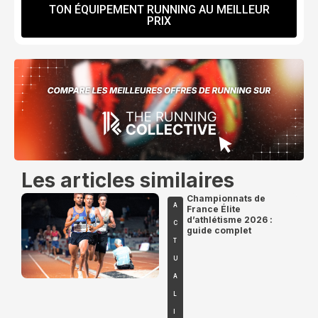
TON ÉQUIPEMENT RUNNING AU MEILLEUR
PRIX
Les articles similaires
Championnats de
A
France Élite
d’athlétisme 2026 :
C
guide complet
T
U
A
L
I