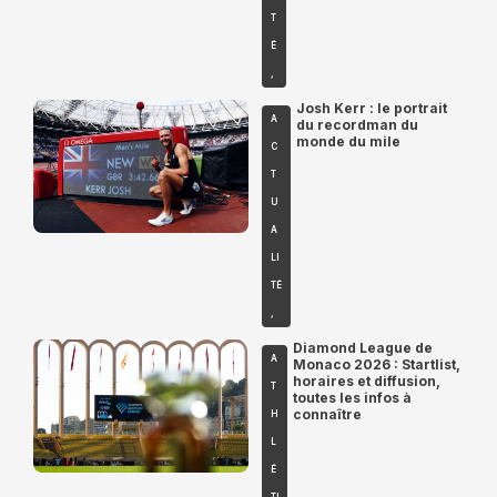
T
É
,
Josh Kerr : le portrait
A
du recordman du
monde du mile
C
T
U
A
LI
TÉ
,
Diamond League de
A
Monaco 2026 : Startlist,
horaires et diffusion,
T
toutes les infos à
connaître
H
L
É
TI