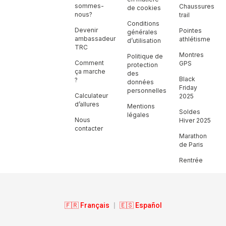
sommes-
Chaussures
de cookies
nous?
trail
Conditions
Devenir
Pointes
générales
ambassadeur
athlétisme
d’utilisation
TRC
Montres
Politique de
Comment
GPS
protection
ça marche
des
Black
?
données
Friday
personnelles
Calculateur
2025
d’allures
Mentions
Soldes
légales
Nous
Hiver 2025
contacter
Marathon
de Paris
Rentrée
🇫🇷 Français
|
🇪🇸 Español