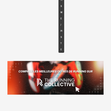
S
M
E
/
PI
S
T
E