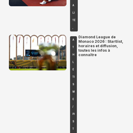
A
LI
TÉ
,
Diamond League de
A
Monaco 2026 : Startlist,
horaires et diffusion,
T
toutes les infos à
connaître
H
L
É
TI
S
M
E
/
PI
S
T