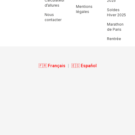
Calculateur
2025
d’allures
Mentions
Soldes
légales
Nous
Hiver 2025
contacter
Marathon
de Paris
Rentrée
🇫🇷 Français
|
🇪🇸 Español