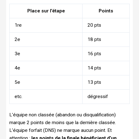
Place sur l’étape
Points
1re
20 pts
2e
18 pts
3e
16 pts
4e
14 pts
5e
13 pts
etc.
dégressif
L’équipe non classée (abandon ou disqualification)
marque 2 points de moins que la dernière classée.
L’équipe forfait (DNS) ne marque aucun point. Et
attention :
les points de la finale bénéficient d’un