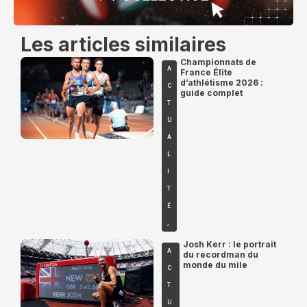
Les articles similaires
Championnats de
A
France Élite
d’athlétisme 2026 :
C
guide complet
T
U
A
L
I
T
É
,
Josh Kerr : le portrait
A
du recordman du
monde du mile
C
T
U