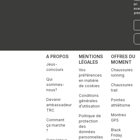
en
ava
pre
E-
mai
A PROPOS
MENTIONS
OFFRES DU
LÉGALES
MOMENT
Jeux-
concours
Vos
Chaussures
préférences
running
Qui
en matière
sommes-
Chaussures
de cookies
nous?
trail
Conditions
Devenir
Pointes
générales
ambassadeur
athlétisme
d’utilisation
TRC
Montres
Politique de
Comment
GPS
protection
ça marche
des
Black
?
données
Friday
personnelles