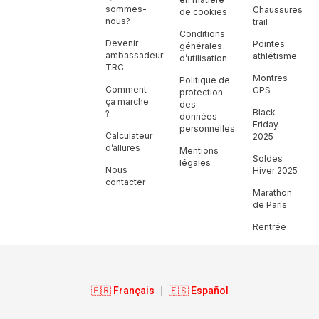
sommes-
Chaussures
de cookies
nous?
trail
Conditions
Devenir
Pointes
générales
ambassadeur
athlétisme
d’utilisation
TRC
Montres
Politique de
Comment
GPS
protection
ça marche
des
Black
?
données
Friday
personnelles
Calculateur
2025
d’allures
Mentions
Soldes
légales
Nous
Hiver 2025
contacter
Marathon
de Paris
Rentrée
🇫🇷 Français
|
🇪🇸 Español