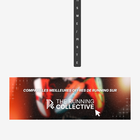
TI
S
M
E
/
PI
S
T
E