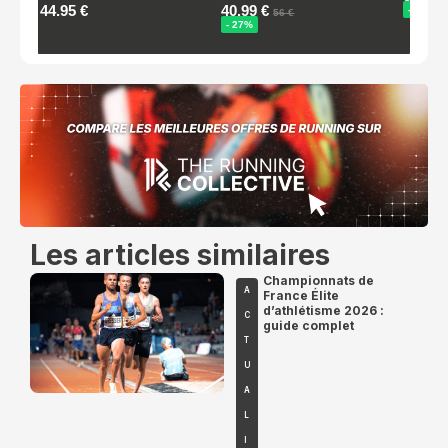
Les articles similaires
Championnats de
A
France Élite
d’athlétisme 2026 :
C
guide complet
T
U
A
L
I