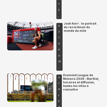
T
É
,
Josh Kerr : le portrait
A
du recordman du
monde du mile
C
T
U
A
LI
TÉ
,
Diamond League de
A
Monaco 2026 : Startlist,
horaires et diffusion,
T
toutes les infos à
connaître
H
L
É