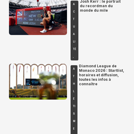
Josh Kerr : le portrait
A
du recordman du
monde du mile
C
T
U
A
LI
TÉ
,
Diamond League de
A
Monaco 2026 : Startlist,
horaires et diffusion,
T
toutes les infos à
connaître
H
L
É
TI
S
M
E