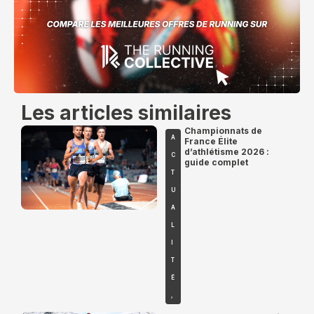
Les articles similaires
Championnats de
A
France Élite
d’athlétisme 2026 :
C
guide complet
T
U
A
L
I
T
É
,