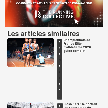
Les articles similaires
Championnats de
A
France Élite
d’athlétisme 2026 :
C
guide complet
T
U
A
L
I
T
É
,
Josh Kerr : le portrait
A
du recordman du