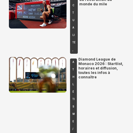
monde du mile
C
T
U
A
LI
TÉ
,
Diamond League de
A
Monaco 2026 : Startlist,
horaires et diffusion,
T
toutes les infos à
connaître
H
L
É
TI
S
M
E
/