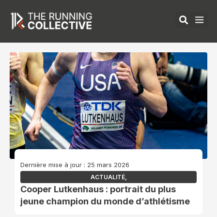
Aller
au
contenu
ÉQUIPEMENTS 
Dernière mise à jour : 25 mars 2026
ACTUALITÉ
,
Cooper Lutkenhaus : portrait du plus
jeune champion du monde d’athlétisme