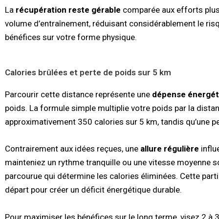
La
récupération reste gérable
comparée aux efforts plus
volume d’entraînement, réduisant considérablement le ris
bénéfices sur votre forme physique.
Calories brûlées et perte de poids sur 5 km
Parcourir cette distance représente une
dépense énergéti
poids. La formule simple multiplie votre poids par la dista
approximativement 350 calories sur 5 km, tandis qu’une p
Contrairement aux idées reçues, une
allure régulière
influ
mainteniez un rythme tranquille ou une vitesse moyenne so
parcourue qui détermine les calories éliminées. Cette partic
départ pour créer un déficit énergétique durable.
Pour maximiser les bénéfices sur le long terme, visez 2 