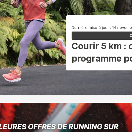
Dernière mise à jour : 14 novem
C
Courir 5 km : 
programme po