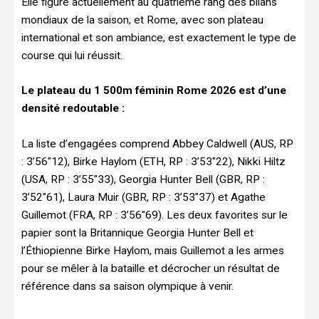
Elle figure actuellement au quatrième rang des bilans
mondiaux de la saison, et Rome, avec son plateau
international et son ambiance, est exactement le type de
course qui lui réussit.
Le plateau du 1 500m féminin Rome 2026 est d’une
densité redoutable :
La liste d’engagées comprend Abbey Caldwell (AUS, RP
: 3’56″12), Birke Haylom (ETH, RP : 3’53″22), Nikki Hiltz
(USA, RP : 3’55″33), Georgia Hunter Bell (GBR, RP :
3’52″61), Laura Muir (GBR, RP : 3’53″37) et Agathe
Guillemot (FRA, RP : 3’56″69). Les deux favorites sur le
papier sont la Britannique Georgia Hunter Bell et
l’Éthiopienne Birke Haylom, mais Guillemot a les armes
pour se mêler à la bataille et décrocher un résultat de
référence dans sa saison olympique à venir.