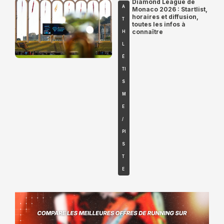
Diamond League de
A
Monaco 2026 : Startlist,
horaires et diffusion,
T
toutes les infos à
connaître
H
L
É
TI
S
M
E
/
PI
S
T
E