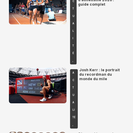
C
guide complet
T
U
A
L
I
T
É
,
Josh Kerr : le portrait
A
du recordman du
monde du mile
C
T
U
A
LI
TÉ
,