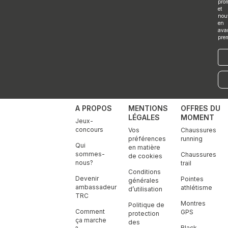
r
o
i
r
e
pro
a
k
n
et
m
nou
en
ava
pre
E-
mai
A PROPOS
MENTIONS
OFFRES DU
LÉGALES
MOMENT
Jeux-
concours
Vos
Chaussures
préférences
running
Qui
en matière
sommes-
Chaussures
de cookies
nous?
trail
Conditions
Devenir
Pointes
générales
ambassadeur
athlétisme
d’utilisation
TRC
Montres
Politique de
Comment
GPS
protection
ça marche
des
Black