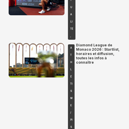
T
U
A
LI
TÉ
,
Diamond League de
A
Monaco 2026 : Startlist,
horaires et diffusion,
T
toutes les infos à
connaître
H
L
É
TI
S
M
E
/
PI
S