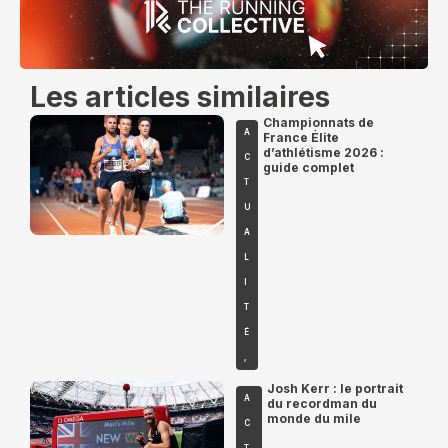
Les articles similaires
Championnats de
A
France Élite
d’athlétisme 2026 :
C
guide complet
T
U
A
L
I
T
É
,
Josh Kerr : le portrait
A
du recordman du
monde du mile
C