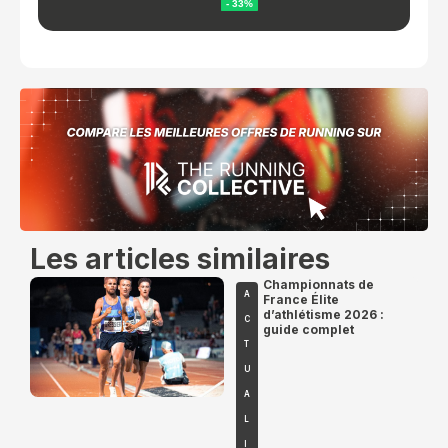
Les articles similaires
Championnats de
A
France Élite
d’athlétisme 2026 :
C
guide complet
T
U
A
L
I