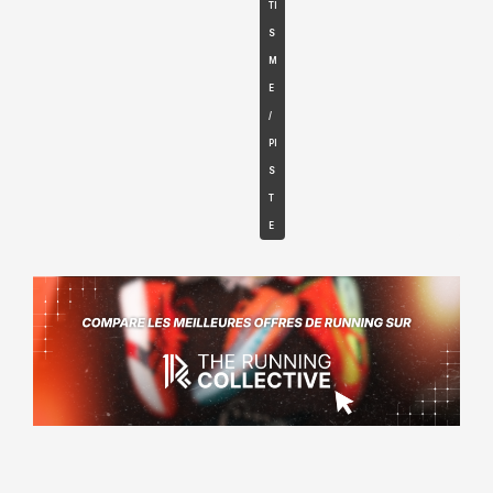
TI
S
M
E
/
PI
S
T
E