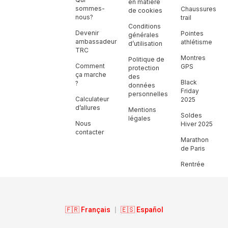
en matière
sommes-
Chaussures
de cookies
nous?
trail
Conditions
Devenir
Pointes
générales
ambassadeur
athlétisme
d’utilisation
TRC
Montres
Politique de
Comment
GPS
protection
ça marche
des
Black
?
données
Friday
personnelles
Calculateur
2025
d’allures
Mentions
Soldes
légales
Nous
Hiver 2025
contacter
Marathon
de Paris
Rentrée
🇫🇷 Français
|
🇪🇸 Español