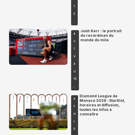
T
É
,
Josh Kerr : le portrait
A
du recordman du
monde du mile
C
T
U
A
LI
TÉ
,
Diamond League de
A
Monaco 2026 : Startlist,
horaires et diffusion,
T
toutes les infos à
connaître
H
L
É