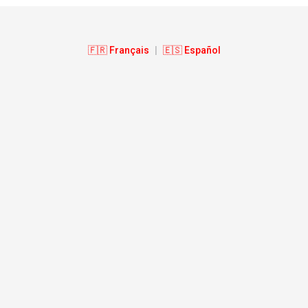
🇫🇷 Français
|
🇪🇸 Español