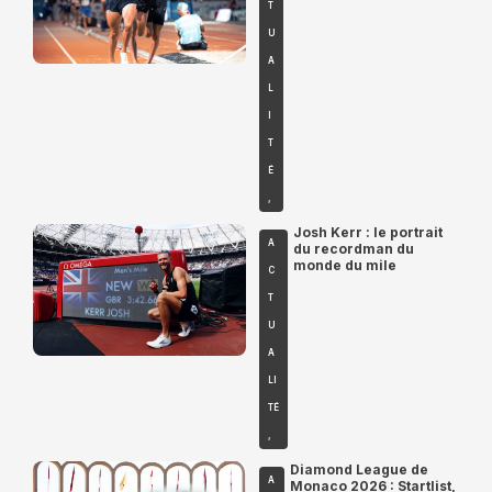
T
U
A
L
I
T
É
,
Josh Kerr : le portrait
A
du recordman du
monde du mile
C
T
U
A
LI
TÉ
,
Diamond League de
A
Monaco 2026 : Startlist,