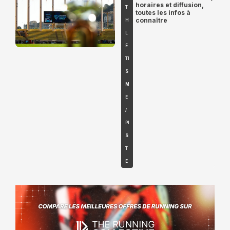
horaires et diffusion,
T
toutes les infos à
connaître
H
L
É
TI
S
M
E
/
PI
S
T
E