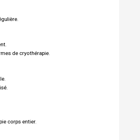
égulière.
nt.
rmes de cryothérapie.
le.
isé.
ie corps entier.