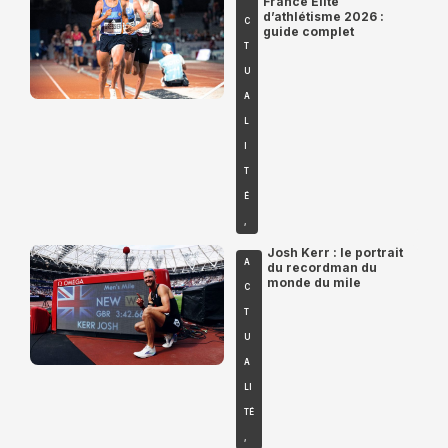
France Élite
d’athlétisme 2026 :
C
guide complet
T
U
A
L
I
T
É
,
Josh Kerr : le portrait
A
du recordman du
monde du mile
C
T
U
A
LI
TÉ
,