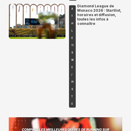
Diamond League de
A
Monaco 2026 : Startlist,
horaires et diffusion,
T
toutes les infos à
connaître
H
L
É
TI
S
M
E
/
PI
S
T
E