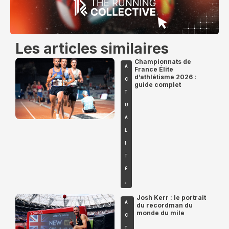
Les articles similaires
Championnats de
A
France Élite
d’athlétisme 2026 :
C
guide complet
T
U
A
L
I
T
É
,
Josh Kerr : le portrait
A
du recordman du
monde du mile
C
T