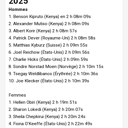
2025
Hommes
1. Benson Kipruto (Kenya) en 2 h 08m 09s
2. Alexander Mutiso (Kenya) 2 h 08m 09s
3. Albert Korir (Kenya) 2 h 08m 57s
4. Patrick Dever (Royaume-Uni) 2 h 08m 58s
5. Matthias Kyburz (Suisse) 2 h 09m 55s
6. Joel Reichow (États-Unis) 2 h 09m 56s
7. Charlie Hicks (États-Unis) 2 h 09m 59s
8. Sondre Norstad Moen (Norvège) 2 h 10m 15s
9. Tsegay Weldlibanos (Érythrée) 2 h 10m 36s
10. Joe Klecker (États-Unis) 2 h 10m 39s
Femmes
1. Hellen Obiri (Kenya) 2 h 19m 51s
2. Sharon Lokedi (Kenya) 2 h 20m 07s
3. Sheila Chepkirui (Kenya) 2 h 20m 24s
4. Fiona O’Keeffe (États-Unis) 2 h 22m 49s