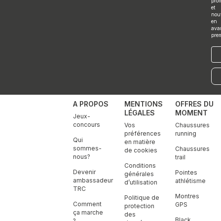
pro
a
k
n
et
m
nou
en
ava
pre
E-
mai
A PROPOS
MENTIONS
OFFRES DU
LÉGALES
MOMENT
Jeux-
concours
Vos
Chaussures
préférences
running
Qui
en matière
sommes-
Chaussures
de cookies
nous?
trail
Conditions
Devenir
Pointes
générales
ambassadeur
athlétisme
d’utilisation
TRC
Montres
Politique de
Comment
GPS
protection
ça marche
des
Black
?