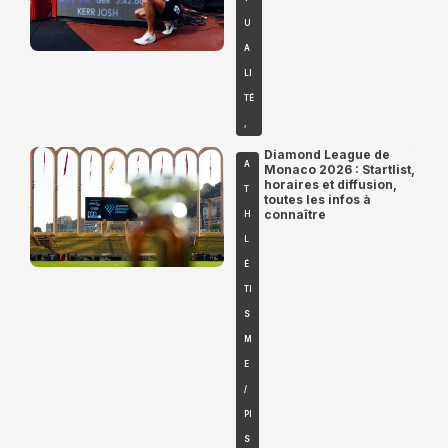
U
A
LI
TÉ
,
Diamond League de
A
Monaco 2026 : Startlist,
horaires et diffusion,
T
toutes les infos à
connaître
H
L
É
TI
S
M
E
/
PI
S