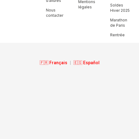
d’allures
Mentions
Soldes
légales
Nous
Hiver 2025
contacter
Marathon
de Paris
Rentrée
🇫🇷 Français
|
🇪🇸 Español