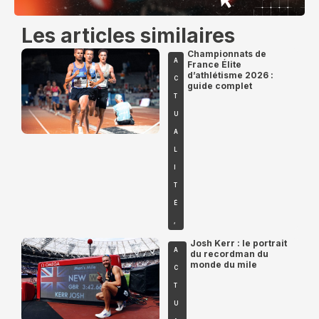
Les articles similaires
Championnats de
A
France Élite
d’athlétisme 2026 :
C
guide complet
T
U
A
L
I
T
É
,
Josh Kerr : le portrait
A
du recordman du
monde du mile
C
T
U