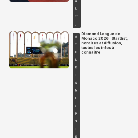
A
LI
TÉ
,
Diamond League de
A
Monaco 2026 : Startlist,
horaires et diffusion,
T
toutes les infos à
connaître
H
L
É
TI
S
M
E
/
PI
S
T
E