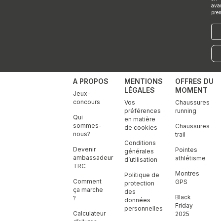
ava
pre
E-
mai
A PROPOS
MENTIONS
OFFRES DU
LÉGALES
MOMENT
Jeux-
concours
Vos
Chaussures
préférences
running
Qui
en matière
sommes-
Chaussures
de cookies
nous?
trail
Conditions
Devenir
Pointes
générales
ambassadeur
athlétisme
d’utilisation
TRC
Montres
Politique de
Comment
GPS
protection
ça marche
des
Black
?
données
Friday
personnelles
Calculateur
2025