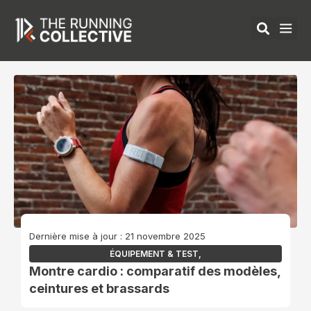
Aller
au
contenu
ÉQUIPEMENTS 
Dernière mise à jour : 21 novembre 2025
ÉQUIPEMENT & TEST
,
Montre cardio : comparatif des modèles,
ceintures et brassards