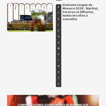
Diamond League de
A
Monaco 2026 : Startlist,
horaires et diffusion,
T
toutes les infos à
connaître
H
L
É
TI
S
M
E
/
PI
S
T
E