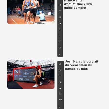
France Élite
d’athlétisme 2026 :
C
guide complet
T
U
A
L
I
T
É
,
Josh Kerr : le portrait
A
du recordman du
monde du mile
C
T
U
A
LI
TÉ
,