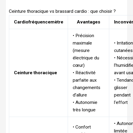
Ceinture thoracique vs brassard cardio : que choisir ?
Cardiofréquencemètre
Avantages
Inconvén
• Précision
maximale
• Irritatio
(mesure
cutanées
électrique du
• Nécess
cœur)
l’humidifi
Ceinture thoracique
• Réactivité
avant us
parfaite aux
• Tendan
changements
glisser
d’allure
pendant
• Autonomie
l’effort
très longue
• Autono
• Confort
limitée