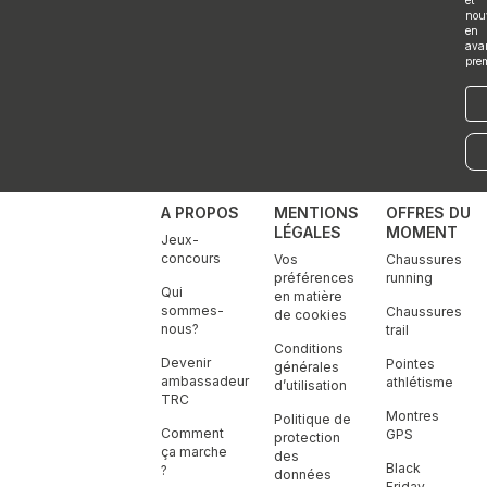
m
nou
en
ava
pre
E-
mai
A PROPOS
MENTIONS
OFFRES DU
LÉGALES
MOMENT
Jeux-
concours
Vos
Chaussures
préférences
running
Qui
en matière
sommes-
Chaussures
de cookies
nous?
trail
Conditions
Devenir
Pointes
générales
ambassadeur
athlétisme
d’utilisation
TRC
Montres
Politique de
Comment
GPS
protection
ça marche
des
Black
?
données
Friday