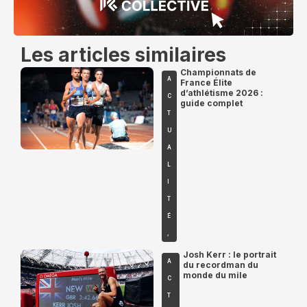
Les articles similaires
Championnats de
A
France Élite
d’athlétisme 2026 :
C
guide complet
T
U
A
L
I
T
É
,
Josh Kerr : le portrait
A
du recordman du
monde du mile
C
T