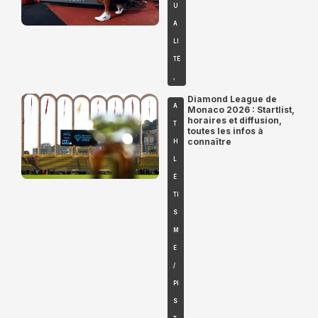
U
A
LI
TÉ
,
Diamond League de
A
Monaco 2026 : Startlist,
horaires et diffusion,
T
toutes les infos à
connaître
H
L
É
TI
S
M
E
/
PI
S